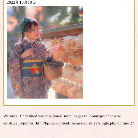
2022年10月10日
Warning
: Undefined variable $max_num_pages in
/home/gotcha/nara-
enishiya.jp/public_html/hp/wp-content/themes/enishiya/single.php
on line
27