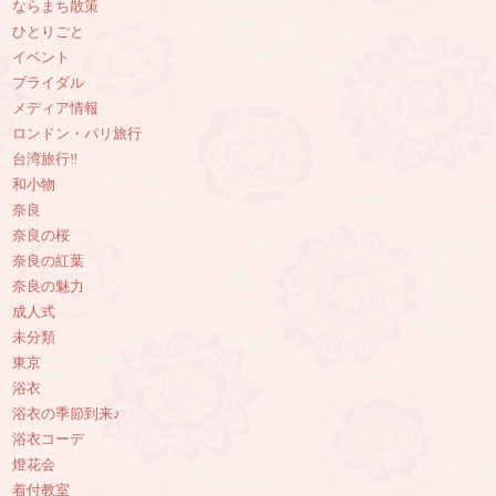
ならまち散策
ひとりごと
イベント
ブライダル
メディア情報
ロンドン・パリ旅行
台湾旅行‼︎
和小物
奈良
奈良の桜
奈良の紅葉
奈良の魅力
成人式
未分類
東京
浴衣
浴衣の季節到来♪
浴衣コーデ
燈花会
着付教室