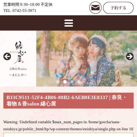
営業時間 9:30~18:00 不定休
TEL. 0742-55-3971
B33C9511-52F4-4B06-80B2-6AEB0E3E8337 | 奈良・
着物＆香salon 縁心屋
Warning
: Undefined variable $max_num_pages in
/home/gotcha/nara-
enishiya.jp/public_html/hp/wp-content/themes/enishiya/single.php
on line
16