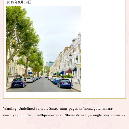
2019年9月14日
Warning
: Undefined variable $max_num_pages in
/home/gotcha/nara-
enishiya.jp/public_html/hp/wp-content/themes/enishiya/single.php
on line
27