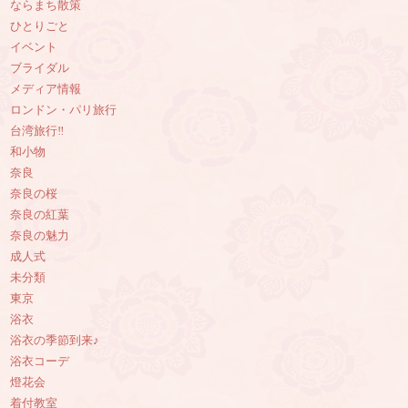
ならまち散策
ひとりごと
イベント
ブライダル
メディア情報
ロンドン・パリ旅行
台湾旅行‼︎
和小物
奈良
奈良の桜
奈良の紅葉
奈良の魅力
成人式
未分類
東京
浴衣
浴衣の季節到来♪
浴衣コーデ
燈花会
着付教室