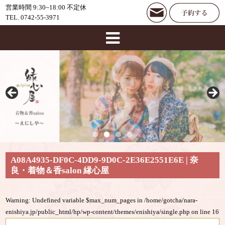
営業時間 9:30~18:00 不定休
TEL. 0742-55-3971
A08A4935-DF0C-4DD9-9D0C-2E36E2551E6E | 奈
良・着物＆香salon 縁心屋
Warning
: Undefined variable $max_num_pages in
/home/gotcha/nara-
enishiya.jp/public_html/hp/wp-content/themes/enishiya/single.php
on line
16