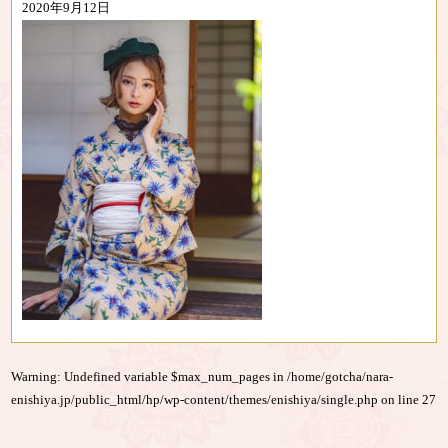
2020年9月12日
Warning
: Undefined variable $max_num_pages in
/home/gotcha/nara-
enishiya.jp/public_html/hp/wp-content/themes/enishiya/single.php
on line
27