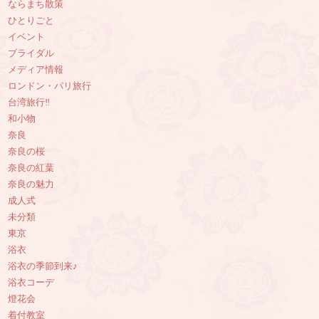
ならまち散策
ひとりごと
イベント
ブライダル
メディア情報
ロンドン・パリ旅行
台湾旅行‼︎
和小物
奈良
奈良の桜
奈良の紅葉
奈良の魅力
成人式
未分類
東京
浴衣
浴衣の季節到来♪
浴衣コーデ
燈花会
着付教室