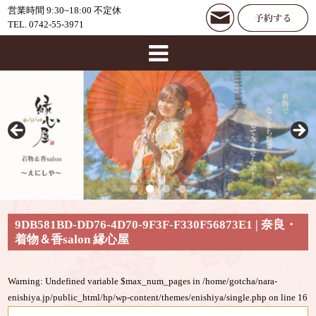
営業時間 9:30~18:00 不定休
TEL. 0742-55-3971
9DB581BD-DD76-4D70-9F3F-F330F56873E1 | 奈良・
着物＆香salon 縁心屋
Warning
: Undefined variable $max_num_pages in
/home/gotcha/nara-
enishiya.jp/public_html/hp/wp-content/themes/enishiya/single.php
on line
16