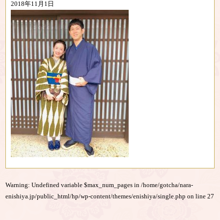
2018年11月1日
Warning
: Undefined variable $max_num_pages in
/home/gotcha/nara-
enishiya.jp/public_html/hp/wp-content/themes/enishiya/single.php
on line
27