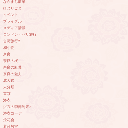
ならまち散策
ひとりごと
イベント
ブライダル
メディア情報
ロンドン・パリ旅行
台湾旅行‼︎
和小物
奈良
奈良の桜
奈良の紅葉
奈良の魅力
成人式
未分類
東京
浴衣
浴衣の季節到来♪
浴衣コーデ
燈花会
着付教室