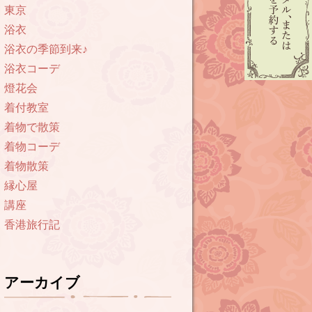
東京
浴衣
浴衣の季節到来♪
浴衣コーデ
燈花会
着付教室
着物で散策
着物コーデ
着物散策
縁心屋
講座
香港旅行記
アーカイブ