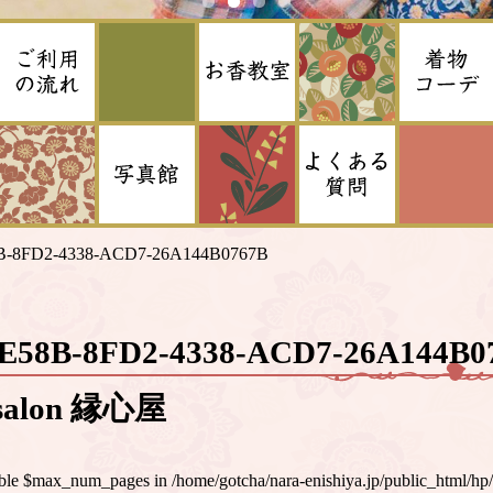
B-8FD2-4338-ACD7-26A144B0767B
8E58B-8FD2-4338-ACD7-26A144
alon 縁心屋
iable $max_num_pages in
/home/gotcha/nara-enishiya.jp/public_html/hp