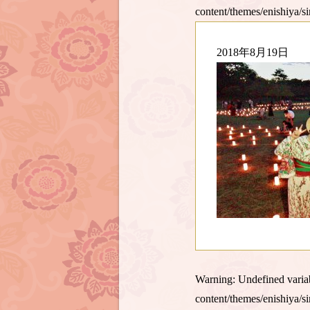
content/themes/enishiya/s
2018年8月19日
Warning
: Undefined var
content/themes/enishiya/s