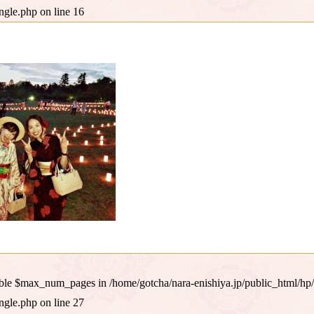
ingle.php
on line
16
iable $max_num_pages in
/home/gotcha/nara-enishiya.jp/public_html/hp
ingle.php
on line
27