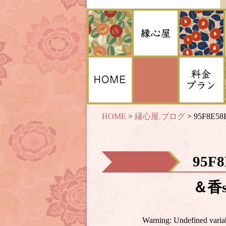
HOME
>
縁心屋.ブログ
>
95F8E58
95F
＆香s
Warning
: Undefined var