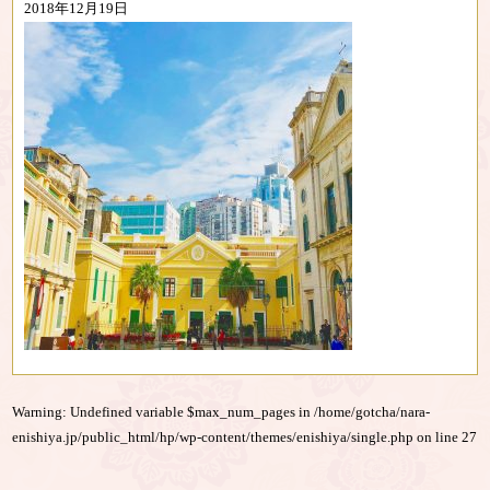
2018年12月19日
Warning
: Undefined variable $max_num_pages in
/home/gotcha/nara-
enishiya.jp/public_html/hp/wp-content/themes/enishiya/single.php
on line
27