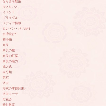
ならまち散策
ひとりごと
イベント
ブライダル
メディア情報
ロンドン・パリ旅行
台湾旅行‼︎
和小物
奈良
奈良の桜
奈良の紅葉
奈良の魅力
成人式
未分類
東京
浴衣
浴衣の季節到来♪
浴衣コーデ
燈花会
着付教室