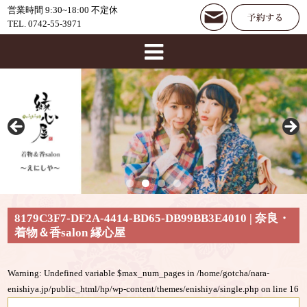
営業時間 9:30~18:00 不定休
TEL. 0742-55-3971
8179C3F7-DF2A-4414-BD65-DB99BB3E4010 | 奈良・
着物＆香salon 縁心屋
Warning
: Undefined variable $max_num_pages in
/home/gotcha/nara-
enishiya.jp/public_html/hp/wp-content/themes/enishiya/single.php
on line
16