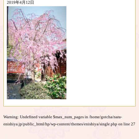
2019年4月12日
Warning
: Undefined variable $max_num_pages in
/home/gotcha/nara-
enishiya.jp/public_html/hp/wp-content/themes/enishiya/single.php
on line
27