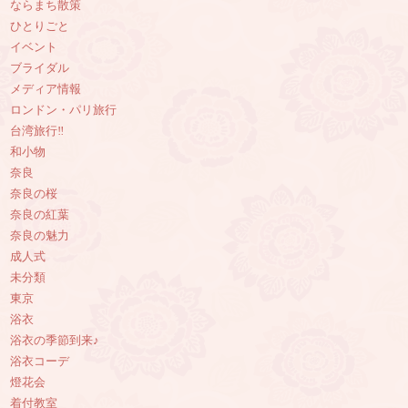
ならまち散策
ひとりごと
イベント
ブライダル
メディア情報
ロンドン・パリ旅行
台湾旅行‼︎
和小物
奈良
奈良の桜
奈良の紅葉
奈良の魅力
成人式
未分類
東京
浴衣
浴衣の季節到来♪
浴衣コーデ
燈花会
着付教室