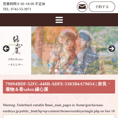
営業時間 9:30~18:00 不定休
TEL. 0742-55-3971
79094BDF-52FC-448B-ADFE-5383B4A79054 | 奈良・
着物＆香salon 縁心屋
Warning
: Undefined variable $max_num_pages in
/home/gotcha/nara-
enishiya.jp/public_html/hp/wp-content/themes/enishiya/single.php
on line
16