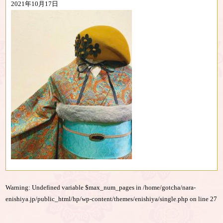
2021年10月17日
Warning
: Undefined variable $max_num_pages in
/home/gotcha/nara-
enishiya.jp/public_html/hp/wp-content/themes/enishiya/single.php
on line
27