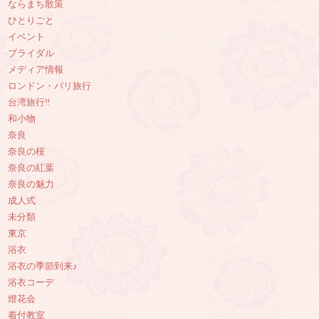
ならまち散策
ひとりごと
イベント
ブライダル
メディア情報
ロンドン・パリ旅行
台湾旅行‼︎
和小物
奈良
奈良の桜
奈良の紅葉
奈良の魅力
成人式
未分類
東京
浴衣
浴衣の季節到来♪
浴衣コーデ
燈花会
着付教室