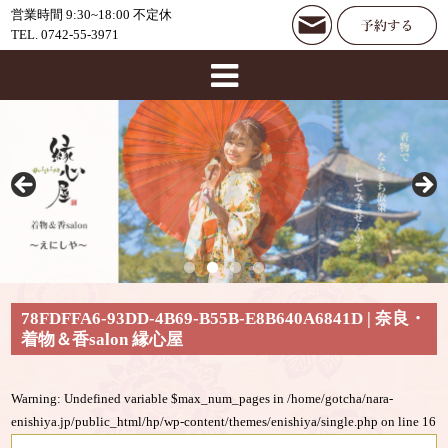
営業時間 9:30~18:00 不定休
TEL. 0742-55-3971
78FDFFA6-93DD-4B69-B55B-E8B640A6841D | 奈良・
着物＆香salon 縁心屋
Warning
: Undefined variable $max_num_pages in
/home/gotcha/nara-
enishiya.jp/public_html/hp/wp-content/themes/enishiya/single.php
on line
16