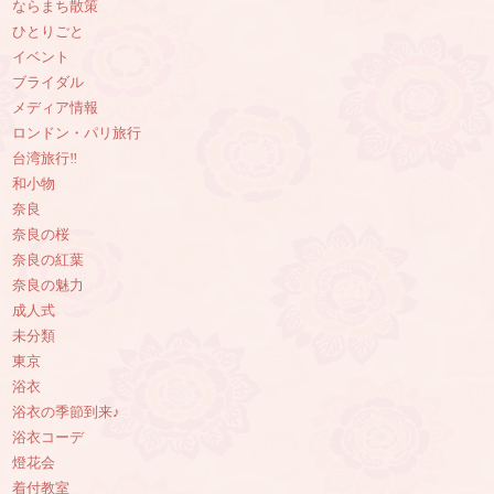
ならまち散策
ひとりごと
イベント
ブライダル
メディア情報
ロンドン・パリ旅行
台湾旅行‼︎
和小物
奈良
奈良の桜
奈良の紅葉
奈良の魅力
成人式
未分類
東京
浴衣
浴衣の季節到来♪
浴衣コーデ
燈花会
着付教室