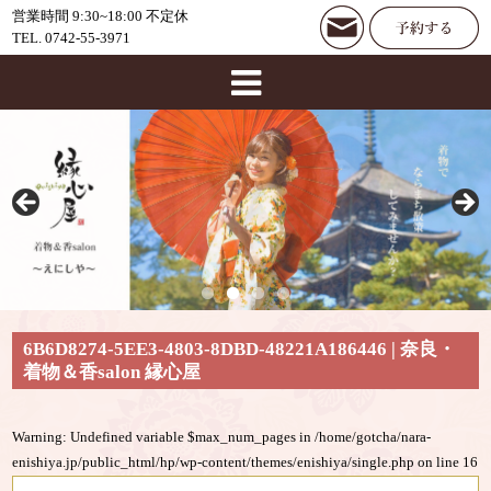
営業時間 9:30~18:00 不定休
TEL. 0742-55-3971
6B6D8274-5EE3-4803-8DBD-48221A186446 | 奈良・
着物＆香salon 縁心屋
Warning
: Undefined variable $max_num_pages in
/home/gotcha/nara-
enishiya.jp/public_html/hp/wp-content/themes/enishiya/single.php
on line
16