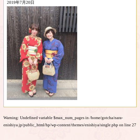
2019年7月20日
Warning
: Undefined variable $max_num_pages in
/home/gotcha/nara-
enishiya.jp/public_html/hp/wp-content/themes/enishiya/single.php
on line
27