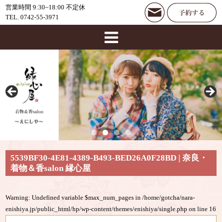
営業時間 9:30~18:00 不定休
TEL. 0742-55-3971
5539BF30-4E81-4389-B493-BED26A0F28BD | 奈良・
着物＆香salon 縁心屋
Warning
: Undefined variable $max_num_pages in
/home/gotcha/nara-
enishiya.jp/public_html/hp/wp-content/themes/enishiya/single.php
on line
16