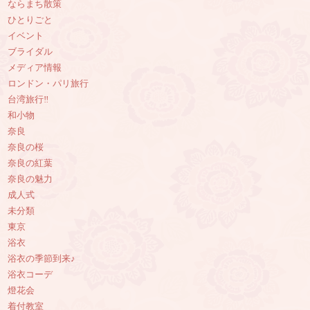
ならまち散策
ひとりごと
イベント
ブライダル
メディア情報
ロンドン・パリ旅行
台湾旅行‼︎
和小物
奈良
奈良の桜
奈良の紅葉
奈良の魅力
成人式
未分類
東京
浴衣
浴衣の季節到来♪
浴衣コーデ
燈花会
着付教室