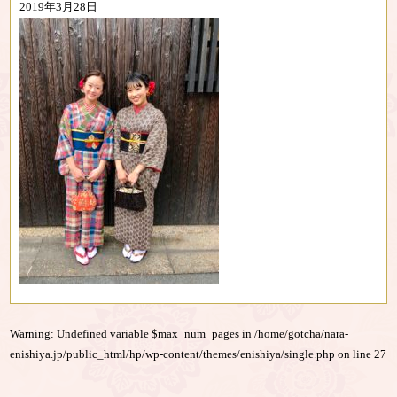
2019年3月28日
Warning
: Undefined variable $max_num_pages in
/home/gotcha/nara-
enishiya.jp/public_html/hp/wp-content/themes/enishiya/single.php
on line
27