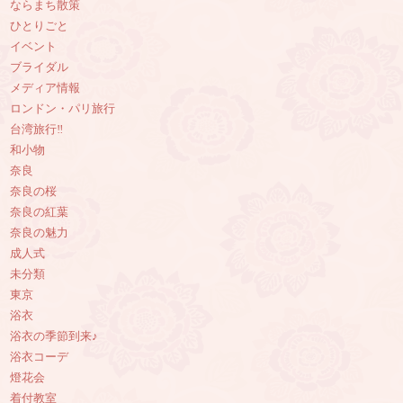
ならまち散策
ひとりごと
イベント
ブライダル
メディア情報
ロンドン・パリ旅行
台湾旅行‼︎
和小物
奈良
奈良の桜
奈良の紅葉
奈良の魅力
成人式
未分類
東京
浴衣
浴衣の季節到来♪
浴衣コーデ
燈花会
着付教室