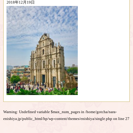
2018年12月19日
Warning
: Undefined variable $max_num_pages in
/home/gotcha/nara-
enishiya.jp/public_html/hp/wp-content/themes/enishiya/single.php
on line
27