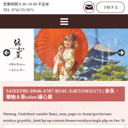
営業時間 9:30~18:00 不定休
TEL. 0742-55-3971
545EEFB5-D946-4787-B3AC-E4E533635173 | 奈良・
着物＆香salon 縁心屋
Warning
: Undefined variable $max_num_pages in
/home/gotcha/nara-
enishiya.jp/public_html/hp/wp-content/themes/enishiya/single.php
on line
16