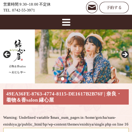
営業時間 9:30~18:00 不定休
TEL. 0742-55-3971
49EA36FE-8763-4774-8115-DE1617B2B76F | 奈良・
着物＆香salon 縁心屋
Warning
: Undefined variable $max_num_pages in
/home/gotcha/nara-
enishiya.jp/public_html/hp/wp-content/themes/enishiya/single.php
on line
16