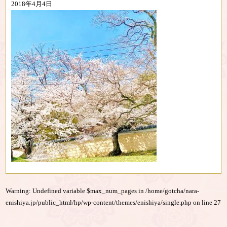
2018年4月4日
Warning
: Undefined variable $max_num_pages in
/home/gotcha/nara-
enishiya.jp/public_html/hp/wp-content/themes/enishiya/single.php
on line
27