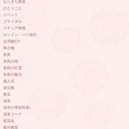
ならまち散策
ひとりごと
イベント
ブライダル
メディア情報
ロンドン・パリ旅行
台湾旅行‼︎
和小物
奈良
奈良の桜
奈良の紅葉
奈良の魅力
成人式
未分類
東京
浴衣
浴衣の季節到来♪
浴衣コーデ
燈花会
着付教室