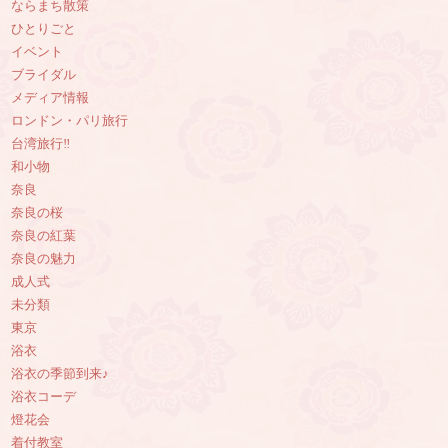
ならまち散策
ひとりごと
イベント
ブライダル
メディア情報
ロンドン・パリ旅行
台湾旅行‼︎
和小物
奈良
奈良の桜
奈良の紅葉
奈良の魅力
成人式
未分類
東京
浴衣
浴衣の季節到来♪
浴衣コーデ
燈花会
着付教室