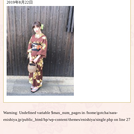
2019年8月22日
Warning
: Undefined variable $max_num_pages in
/home/gotcha/nara-
enishiya.jp/public_html/hp/wp-content/themes/enishiya/single.php
on line
27