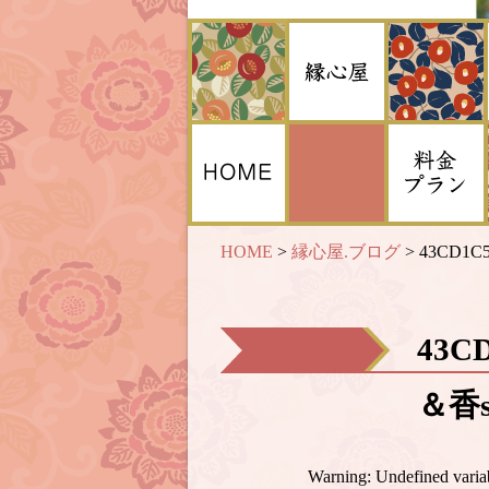
HOME
>
縁心屋.ブログ
>
43CD1C5
43C
＆香s
Warning
: Undefined var