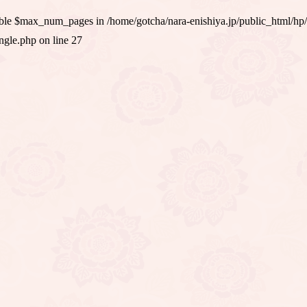
iable $max_num_pages in
/home/gotcha/nara-enishiya.jp/public_html/hp
ingle.php
on line
27