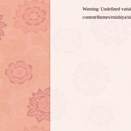
Warning
: Undefined var
content/themes/enishiya/s