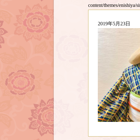
content/themes/enishiya/s
2019年5月23日