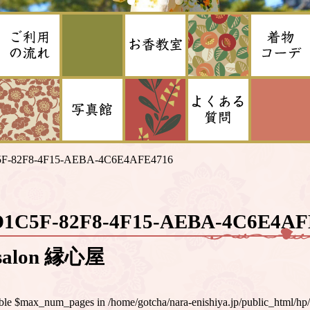
F-82F8-4F15-AEBA-4C6E4AFE4716
D1C5F-82F8-4F15-AEBA-4C6E4
alon 縁心屋
iable $max_num_pages in
/home/gotcha/nara-enishiya.jp/public_html/hp