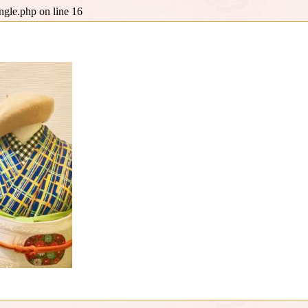
ingle.php
on line
16