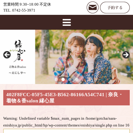
営業時間 9:30~18:00 不定休
TEL. 0742-55-3971
402F8FCC-05F5-45E3-B562-86166A54C741 | 奈良・
着物＆香salon 縁心屋
Warning
: Undefined variable $max_num_pages in
/home/gotcha/nara-
enishiya.jp/public_html/hp/wp-content/themes/enishiya/single.php
on line
16