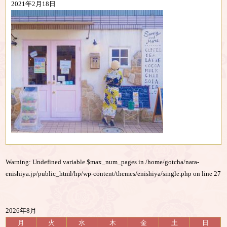
2021年2月18日
Warning
: Undefined variable $max_num_pages in
/home/gotcha/nara-
enishiya.jp/public_html/hp/wp-content/themes/enishiya/single.php
on line
27
2026年8月
月
火
水
木
金
土
日