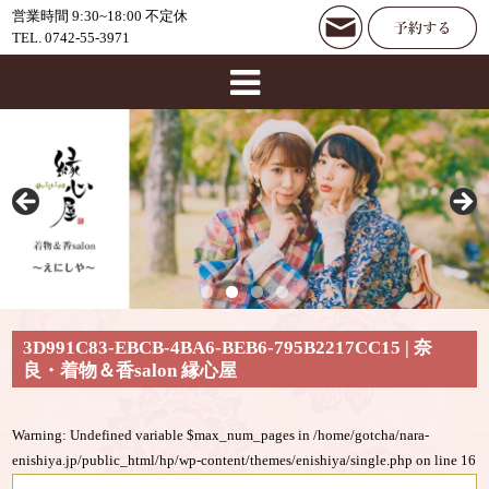
営業時間 9:30~18:00 不定休
TEL. 0742-55-3971
3D991C83-EBCB-4BA6-BEB6-795B2217CC15 | 奈
良・着物＆香salon 縁心屋
Warning
: Undefined variable $max_num_pages in
/home/gotcha/nara-
enishiya.jp/public_html/hp/wp-content/themes/enishiya/single.php
on line
16