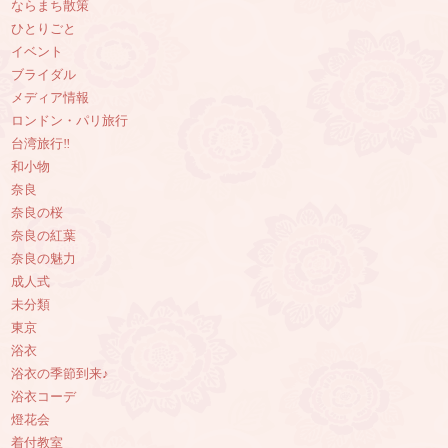
ならまち散策
ひとりごと
イベント
ブライダル
メディア情報
ロンドン・パリ旅行
台湾旅行‼︎
和小物
奈良
奈良の桜
奈良の紅葉
奈良の魅力
成人式
未分類
東京
浴衣
浴衣の季節到来♪
浴衣コーデ
燈花会
着付教室