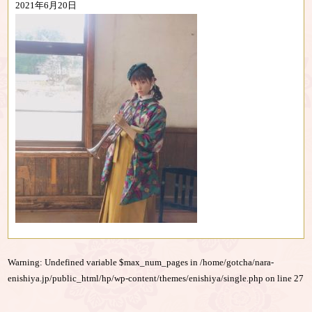
2021年6月20日
Warning
: Undefined variable $max_num_pages in
/home/gotcha/nara-
enishiya.jp/public_html/hp/wp-content/themes/enishiya/single.php
on line
27