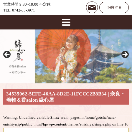
営業時間 9:30~18:00 不定休
TEL. 0742-55-3971
34535062-5EFE-46AA-8D2E-11FCCC2B8B34 | 奈良・
着物＆香salon 縁心屋
Warning
: Undefined variable $max_num_pages in
/home/gotcha/nara-
enishiya.jp/public_html/hp/wp-content/themes/enishiya/single.php
on line
16