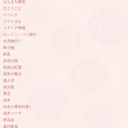
ならまち散策
ひとりごと
イベント
ブライダル
メディア情報
ロンドン・パリ旅行
台湾旅行‼︎
和小物
奈良
奈良の桜
奈良の紅葉
奈良の魅力
成人式
未分類
東京
浴衣
浴衣の季節到来♪
浴衣コーデ
燈花会
着付教室