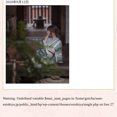
2020年9月12日
Warning
: Undefined variable $max_num_pages in
/home/gotcha/nara-
enishiya.jp/public_html/hp/wp-content/themes/enishiya/single.php
on line
27