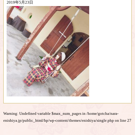
2019年5月23日
Warning
: Undefined variable $max_num_pages in
/home/gotcha/nara-
enishiya.jp/public_html/hp/wp-content/themes/enishiya/single.php
on line
27