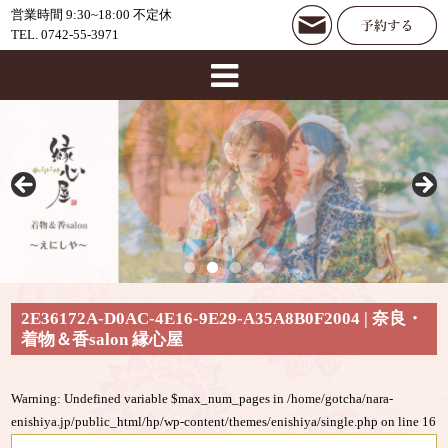
営業時間 9:30~18:00 不定休
TEL. 0742-55-3971
2E36172A-D0AC-4E16-9E29-A35A8B0F2004 | 奈良・
着物＆香salon 縁心屋
Warning
: Undefined variable $max_num_pages in
/home/gotcha/nara-
enishiya.jp/public_html/hp/wp-content/themes/enishiya/single.php
on line
16