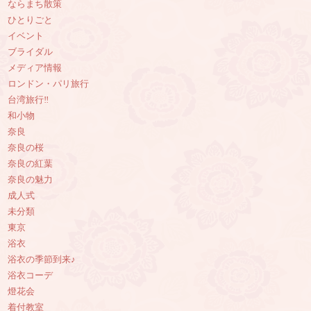
ならまち散策
ひとりごと
イベント
ブライダル
メディア情報
ロンドン・パリ旅行
台湾旅行‼︎
和小物
奈良
奈良の桜
奈良の紅葉
奈良の魅力
成人式
未分類
東京
浴衣
浴衣の季節到来♪
浴衣コーデ
燈花会
着付教室