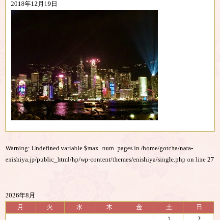
2018年12月19日
Warning
: Undefined variable $max_num_pages in
/home/gotcha/nara-
enishiya.jp/public_html/hp/wp-content/themes/enishiya/single.php
on line
27
2026年8月
月
火
水
木
金
土
日
1
2