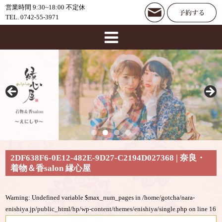
営業時間 9:30~18:00 不定休
TEL. 0742-55-3971
2DF638F6-0E12-482E-9D27-C2194D027368 | 奈良・
着物＆香salon 縁心屋
Warning
: Undefined variable $max_num_pages in
/home/gotcha/nara-
enishiya.jp/public_html/hp/wp-content/themes/enishiya/single.php
on line
16