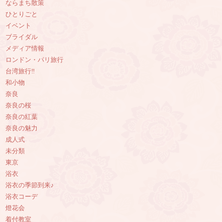
ならまち散策
ひとりごと
イベント
ブライダル
メディア情報
ロンドン・パリ旅行
台湾旅行‼︎
和小物
奈良
奈良の桜
奈良の紅葉
奈良の魅力
成人式
未分類
東京
浴衣
浴衣の季節到来♪
浴衣コーデ
燈花会
着付教室