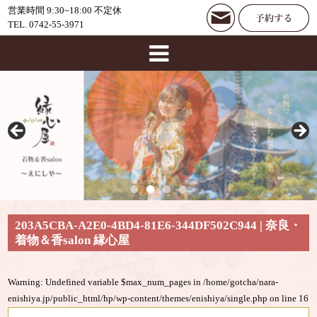
営業時間 9:30~18:00 不定休
TEL. 0742-55-3971
203A5CBA-A2E0-4BD4-81E6-344DF502C944 | 奈良・
着物＆香salon 縁心屋
Warning
: Undefined variable $max_num_pages in
/home/gotcha/nara-
enishiya.jp/public_html/hp/wp-content/themes/enishiya/single.php
on line
16