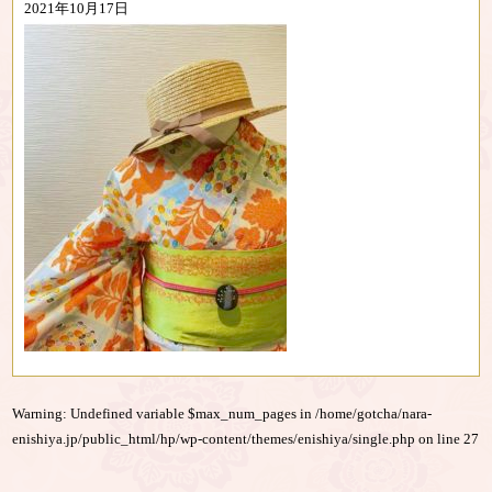
2021年10月17日
Warning
: Undefined variable $max_num_pages in
/home/gotcha/nara-
enishiya.jp/public_html/hp/wp-content/themes/enishiya/single.php
on line
27