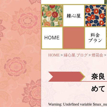
HOME
>
縁心屋.ブログ
>
燈花会
奈良
めて 
Warning
: Undefined variable $max_n