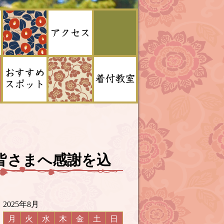
た皆さまへ感謝を込
2025年8月
月
火
水
木
金
土
日