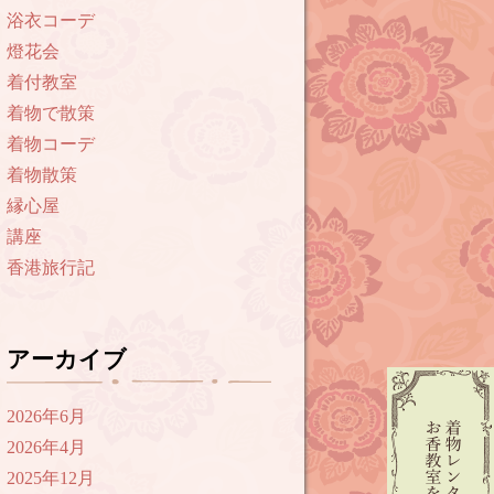
浴衣コーデ
燈花会
着付教室
着物で散策
着物コーデ
着物散策
縁心屋
講座
香港旅行記
アーカイブ
2026年6月
2026年4月
2025年12月