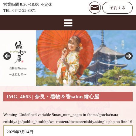
営業時間 9:30~18:00 不定休
TEL. 0742-55-3971
IMG_4663 | 奈良・着物＆香salon 縁心屋
Warning
: Undefined variable $max_num_pages in
/home/gotcha/nara-
enishiya.jp/public_html/hp/wp-content/themes/enishiya/single.php
on line
16
2025年3月14日