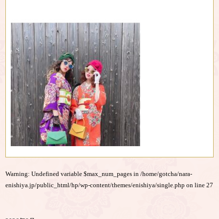
Warning
: Undefined variable $max_num_pages in
/home/gotcha/nara-
enishiya.jp/public_html/hp/wp-content/themes/enishiya/single.php
on line
27