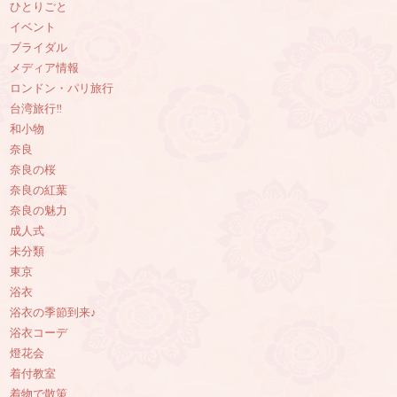
ひとりごと
イベント
ブライダル
メディア情報
ロンドン・パリ旅行
台湾旅行‼︎
和小物
奈良
奈良の桜
奈良の紅葉
奈良の魅力
成人式
未分類
東京
浴衣
浴衣の季節到来♪
浴衣コーデ
燈花会
着付教室
着物で散策