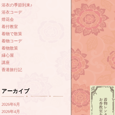
浴衣の季節到来♪
浴衣コーデ
燈花会
着付教室
着物で散策
着物コーデ
着物散策
縁心屋
講座
香港旅行記
アーカイブ
2026年6月
2026年4月