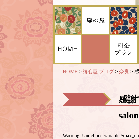
HOME
>
縁心屋.ブログ
>
奈良
>
感謝
sal
Warning
: Undefined variable $max_n