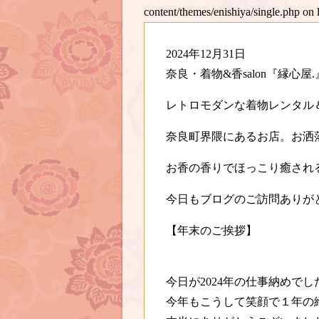
content/themes/enishiya/single.php
on 
2024年12月31日
奈良・着物&香salon『縁心屋
レトロモダンな着物レンタル
奈良町界隈にあるお店。お洒
お香の香りでほっこり癒され
今日もブログのご訪問ありが
【年末のご挨拶】
今日が2024年の仕事納めでし
今年もこうして笑顔で１年の