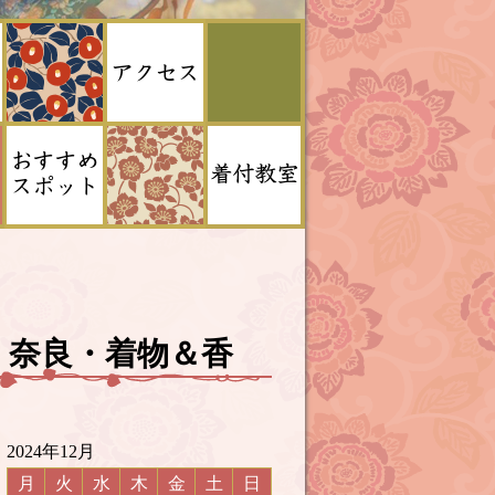
 奈良・着物＆香
2024年12月
月
火
水
木
金
土
日