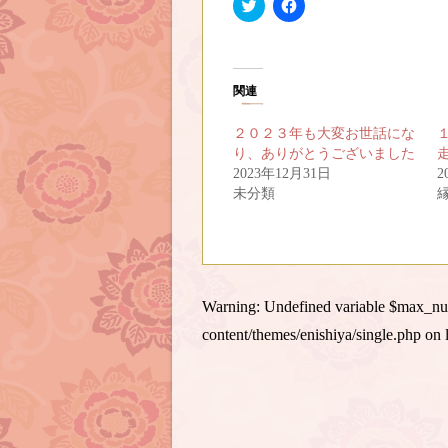
ク
F
リ
a
ッ
c
ク
e
し
b
て
o
T
o
関連
w
k
i
で
t
共
２０２３年も大変お世話にな
t
有
e
す
り、ありがとうございました
r
る
で
に
2023年12月31日
2
共
は
未分類
有
ク
(
リ
新
ッ
し
ク
い
し
ウ
て
ィ
く
ン
だ
ド
さ
Warning
: Undefined variable $max_n
ウ
い
で
(
content/themes/enishiya/single.php
on 
開
新
き
し
ま
い
す
ウ
)
ィ
ン
ド
ウ
で