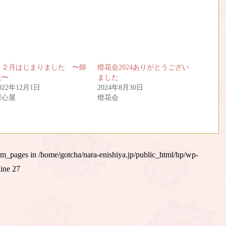
１２月はじまりました 〜師
燈花会2024ありがとうござい
走〜
ました
022年12月1日
2024年8月30日
縁心屋
燈花会
um_pages in
/home/gotcha/nara-enishiya.jp/public_html/hp/wp-
line
27