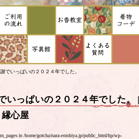
感謝でいっぱいの２０２４年でした。
でいっぱいの２０２４年でした。 |
on 縁心屋
um_pages in
/home/gotcha/nara-enishiya.jp/public_html/hp/wp-