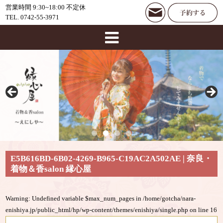
営業時間 9:30~18:00 不定休
TEL. 0742-55-3971
E5B616BD-6B02-4269-B965-C19AC2A502AE | 奈良・
着物＆香salon 縁心屋
Warning
: Undefined variable $max_num_pages in
/home/gotcha/nara-
enishiya.jp/public_html/hp/wp-content/themes/enishiya/single.php
on line
16