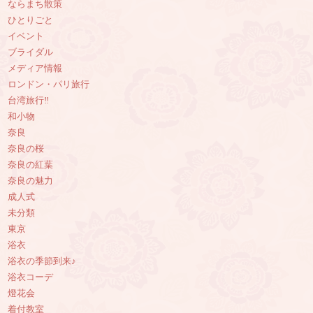
ならまち散策
ひとりごと
イベント
ブライダル
メディア情報
ロンドン・パリ旅行
台湾旅行‼︎
和小物
奈良
奈良の桜
奈良の紅葉
奈良の魅力
成人式
未分類
東京
浴衣
浴衣の季節到来♪
浴衣コーデ
燈花会
着付教室