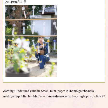
2024年8月30日
Warning
: Undefined variable $max_num_pages in
/home/gotcha/nara-
enishiya.jp/public_html/hp/wp-content/themes/enishiya/single.php
on line
27