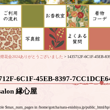
>
燈花会2024ありがとうございました
>
1435712F-6C1F-45EB-8
5712F-6C1F-45EB-8397-7CC1DC
alon 縁心屋
iable $max_num_pages in
/home/gotcha/nara-enishiya.jp/public_html/hp