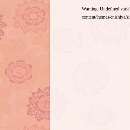
Warning
: Undefined var
content/themes/enishiya/s