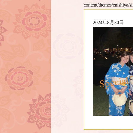
content/themes/enishiya/s
2024年8月30日