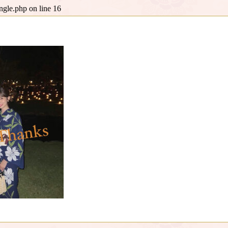
ingle.php
on line
16