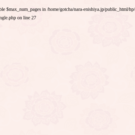
iable $max_num_pages in
/home/gotcha/nara-enishiya.jp/public_html/hp
ingle.php
on line
27