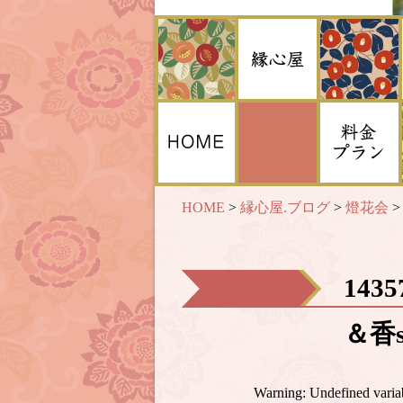
HOME
>
縁心屋.ブログ
>
燈花会
143
＆香s
Warning
: Undefined var