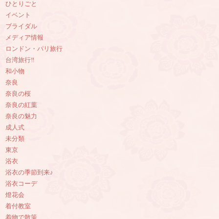
ひとりごと
イベント
ブライダル
メディア情報
ロンドン・パリ旅行
台湾旅行‼︎
和小物
奈良
奈良の桜
奈良の紅葉
奈良の魅力
成人式
未分類
東京
浴衣
浴衣の季節到来♪
浴衣コーデ
燈花会
着付教室
着物で散策