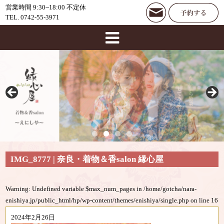
営業時間 9:30~18:00 不定休
TEL. 0742-55-3971
IMG_8777 | 奈良・着物＆香salon 縁心屋
Warning
: Undefined variable $max_num_pages in
/home/gotcha/nara-
enishiya.jp/public_html/hp/wp-content/themes/enishiya/single.php
on line
16
2024年2月26日