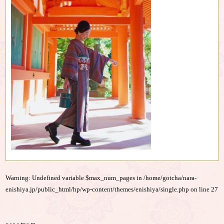
Warning
: Undefined variable $max_num_pages in
/home/gotcha/nara-
enishiya.jp/public_html/hp/wp-content/themes/enishiya/single.php
on line
27