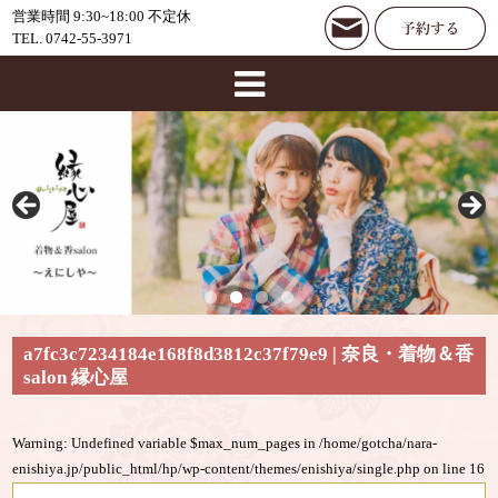
営業時間 9:30~18:00 不定休
TEL. 0742-55-3971
a7fc3c7234184e168f8d3812c37f79e9 | 奈良・着物＆香
salon 縁心屋
Warning
: Undefined variable $max_num_pages in
/home/gotcha/nara-
enishiya.jp/public_html/hp/wp-content/themes/enishiya/single.php
on line
16