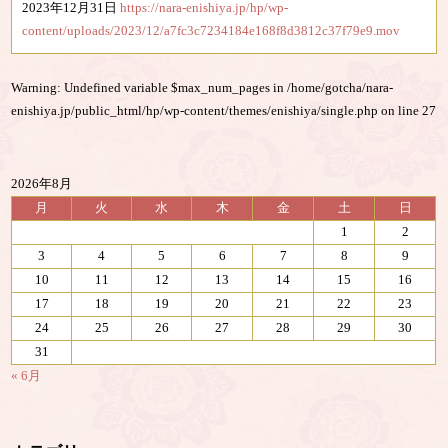
2023年12月31日
https://nara-enishiya.jp/hp/wp-
content/uploads/2023/12/a7fc3c7234184e168f8d3812c37f79e9.mov
Warning
: Undefined variable $max_num_pages in
/home/gotcha/nara-
enishiya.jp/public_html/hp/wp-content/themes/enishiya/single.php
on line
27
2026年8月
月
火
水
木
金
土
日
1
2
3
4
5
6
7
8
9
10
11
12
13
14
15
16
17
18
19
20
21
22
23
24
25
26
27
28
29
30
31
« 6月