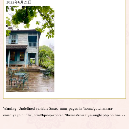
2022年6月21日
Warning
: Undefined variable $max_num_pages in
/home/gotcha/nara-
enishiya.jp/public_html/hp/wp-content/themes/enishiya/single.php
on line
27