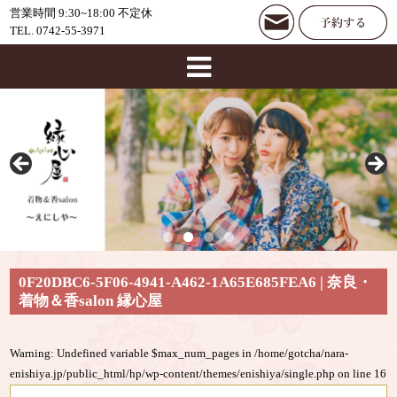
営業時間 9:30~18:00 不定休
TEL. 0742-55-3971
0F20DBC6-5F06-4941-A462-1A65E685FEA6 | 奈良・
着物＆香salon 縁心屋
Warning
: Undefined variable $max_num_pages in
/home/gotcha/nara-
enishiya.jp/public_html/hp/wp-content/themes/enishiya/single.php
on line
16