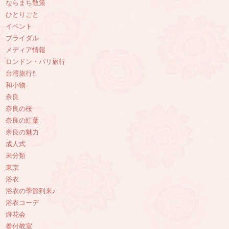
ならまち散策
ひとりごと
イベント
ブライダル
メディア情報
ロンドン・パリ旅行
台湾旅行‼︎
和小物
奈良
奈良の桜
奈良の紅葉
奈良の魅力
成人式
未分類
東京
浴衣
浴衣の季節到来♪
浴衣コーデ
燈花会
着付教室