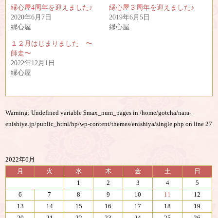
t
共
縁心屋4周年を迎えました♪
縁心屋３周年を迎えました♪
t
有
e
す
2020年6月7日
2019年6月5日
r
る
縁心屋
縁心屋
で
に
共
は
有
ク
１２月はじまりました 〜
(
リ
師走〜
新
ッ
し
ク
2022年12月1日
い
し
縁心屋
ウ
て
ィ
く
ン
だ
ド
さ
ウ
い
で
(
開
新
Warning
: Undefined variable $max_num_pages in
/home/gotcha/nara-
き
し
enishiya.jp/public_html/hp/wp-content/themes/enishiya/single.php
on line
27
ま
い
す
ウ
)
ィ
ン
ド
ウ
2022年6月
で
開
月
火
水
木
金
土
日
き
ま
1
2
3
4
5
す
)
6
7
8
9
10
11
12
13
14
15
16
17
18
19
20
21
22
23
24
25
26