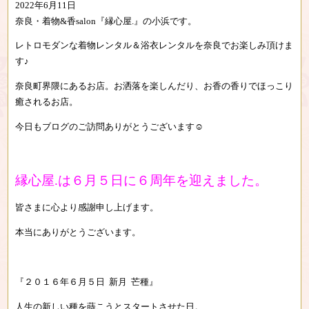
2022年6月11日
奈良・着物&香salon『縁心屋.』の小浜です。
レトロモダンな着物レンタル＆浴衣レンタルを奈良でお楽しみ頂けま
す♪
奈良町界隈にあるお店。お洒落を楽しんだり、お香の香りでほっこり
癒されるお店。
今日もブログのご訪問ありがとうございます☺︎
縁心屋.は６月５日に６周年を迎えました。
皆さまに心より感謝申し上げます。
本当にありがとうございます。
『２０１６年６月５日 新月 芒種』
人生の新しい種を蒔こうとスタートさせた日。