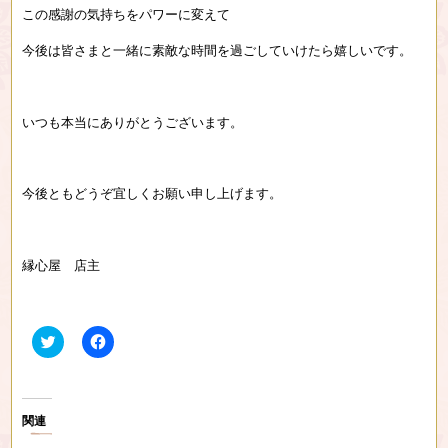
この感謝の気持ちをパワーに変えて
今後は皆さまと一緒に素敵な時間を過ごしていけたら嬉しいです。
いつも本当にありがとうございます。
今後ともどうぞ宜しくお願い申し上げます。
縁心屋 店主
ク
F
リ
a
ッ
c
ク
e
し
b
て
o
T
o
関連
w
k
i
で