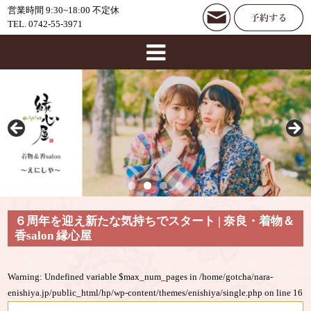
営業時間 9:30~18:00 不定休
TEL. 0742-55-3971
６周年を迎え新たな気持ちでスタート | 奈良・着物＆
香salon 縁心屋
Warning
: Undefined variable $max_num_pages in
/home/gotcha/nara-
enishiya.jp/public_html/hp/wp-content/themes/enishiya/single.php
on line
16