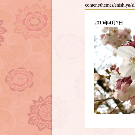
content/themes/enishiya/s
2019年4月7日