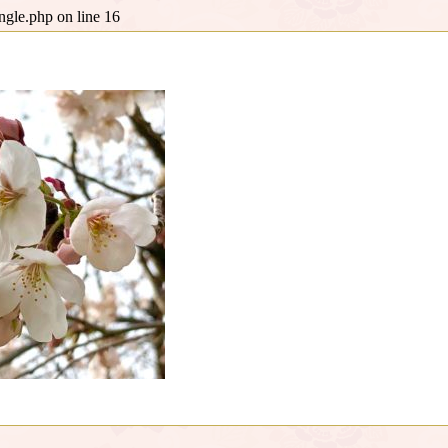
ingle.php
on line
16