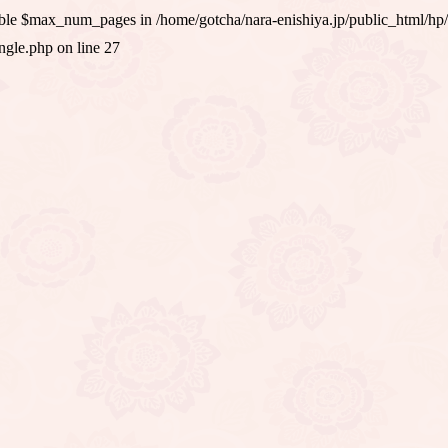
iable $max_num_pages in
/home/gotcha/nara-enishiya.jp/public_html/hp
ingle.php
on line
27