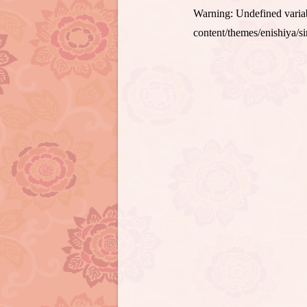
Warning
: Undefined var
content/themes/enishiya/s