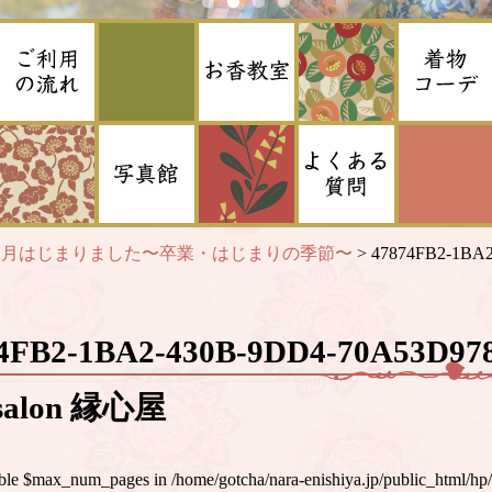
３月はじまりました〜卒業・はじまりの季節〜
>
47874FB2-1BA
74FB2-1BA2-430B-9DD4-70A53D
alon 縁心屋
iable $max_num_pages in
/home/gotcha/nara-enishiya.jp/public_html/hp