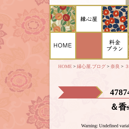
HOME
>
縁心屋.ブログ
>
奈良
>
478
＆香s
Warning
: Undefined var