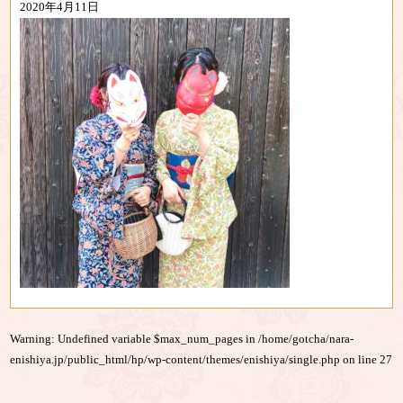
2020年4月11日
Warning
: Undefined variable $max_num_pages in
/home/gotcha/nara-
enishiya.jp/public_html/hp/wp-content/themes/enishiya/single.php
on line
27