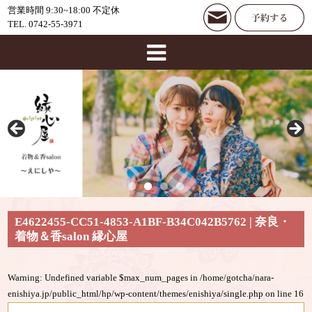
営業時間 9:30~18:00 不定休
TEL. 0742-55-3971
E4622455-CC51-4853-A1BF-B34C042B5762 | 奈良・
着物＆香salon 縁心屋
Warning
: Undefined variable $max_num_pages in
/home/gotcha/nara-
enishiya.jp/public_html/hp/wp-content/themes/enishiya/single.php
on line
16