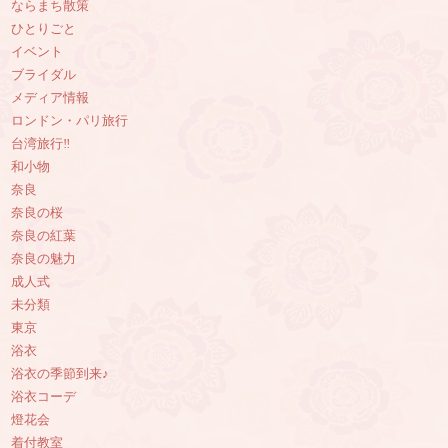
ならまち散策
ひとりごと
イベント
ブライダル
メディア情報
ロンドン・パリ旅行
台湾旅行‼︎
和小物
奈良
奈良の桜
奈良の紅葉
奈良の魅力
成人式
未分類
東京
浴衣
浴衣の季節到来♪
浴衣コーデ
燈花会
着付教室