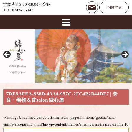
営業時間 9:30~18:00 不定休
TEL. 0742-55-3971
7DE6AEEA-658D-43A4-957C-2FC4B2B44DE7 | 奈
良・着物＆香salon 縁心屋
Warning
: Undefined variable $max_num_pages in
/home/gotcha/nara-
enishiya.jp/public_html/hp/wp-content/themes/enishiya/single.php
on line
16