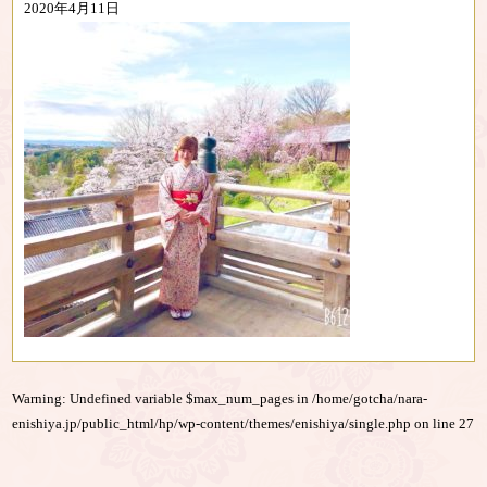
2020年4月11日
Warning
: Undefined variable $max_num_pages in
/home/gotcha/nara-
enishiya.jp/public_html/hp/wp-content/themes/enishiya/single.php
on line
27