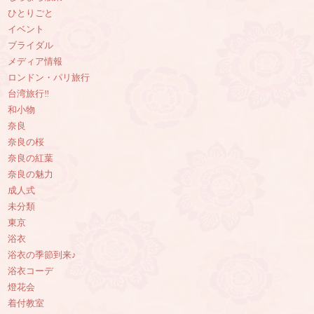
ひとりごと
イベント
ブライダル
メディア情報
ロンドン・パリ旅行
台湾旅行‼︎
和小物
奈良
奈良の桜
奈良の紅葉
奈良の魅力
成人式
未分類
東京
浴衣
浴衣の季節到来♪
浴衣コーデ
燈花会
着付教室