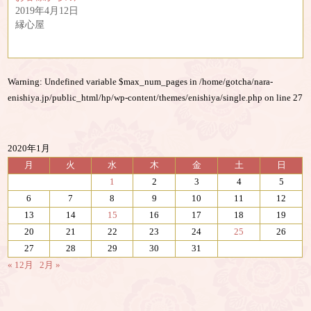
(
リ
2019年4月12日
新
ッ
し
ク
縁心屋
い
し
ウ
て
ィ
く
ン
だ
ド
さ
ウ
い
Warning
: Undefined variable $max_num_pages in
/home/gotcha/nara-
で
(
開
新
enishiya.jp/public_html/hp/wp-content/themes/enishiya/single.php
on line
27
き
し
ま
い
す
ウ
)
ィ
ン
ド
2020年1月
ウ
月
火
水
木
金
土
日
で
開
1
2
3
4
5
き
ま
6
7
8
9
10
11
12
す
)
13
14
15
16
17
18
19
20
21
22
23
24
25
26
27
28
29
30
31
« 12月
2月 »