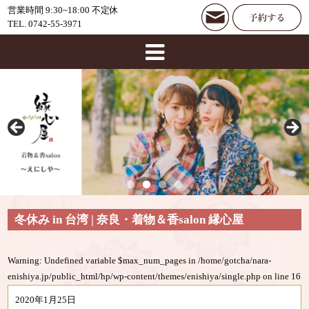
営業時間 9:30~18:00 不定休
TEL. 0742-55-3971
冬休み in 台湾 | 奈良・着物＆香salon 縁心屋
Warning
: Undefined variable $max_num_pages in
/home/gotcha/nara-
enishiya.jp/public_html/hp/wp-content/themes/enishiya/single.php
on line
16
2020年1月25日