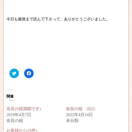
今日も最後まで読んで下さって、ありがとうございました。
ク
F
リ
a
ッ
c
ク
e
し
b
て
o
T
o
関連
w
k
i
で
t
共
奈良の桜満開です♪
奈良の桜 2022
t
有
e
す
2019年4月7日
2022年4月14日
r
る
奈良の桜
未分類
で
に
共
は
有
ク
お客様からの声♪