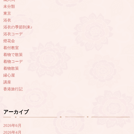
未分類
東京
浴衣
浴衣の季節到来♪
浴衣コーデ
燈花会
着付教室
着物で散策
着物コーデ
着物散策
縁心屋
講座
香港旅行記
アーカイブ
2026年6月
2026年4月