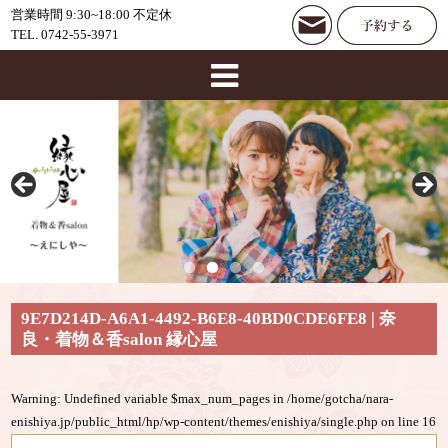
営業時間 9:30~18:00 不定休
TEL. 0742-55-3971
9E7D214D-A6A1-4492-B6E8-40BD0CDE6FE8 | 奈
良・着物＆香salon 縁心屋
Warning
: Undefined variable $max_num_pages in
/home/gotcha/nara-
enishiya.jp/public_html/hp/wp-content/themes/enishiya/single.php
on line
16