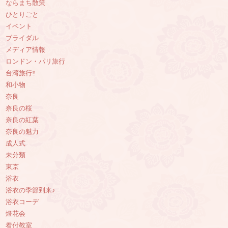
ならまち散策
ひとりごと
イベント
ブライダル
メディア情報
ロンドン・パリ旅行
台湾旅行‼︎
和小物
奈良
奈良の桜
奈良の紅葉
奈良の魅力
成人式
未分類
東京
浴衣
浴衣の季節到来♪
浴衣コーデ
燈花会
着付教室