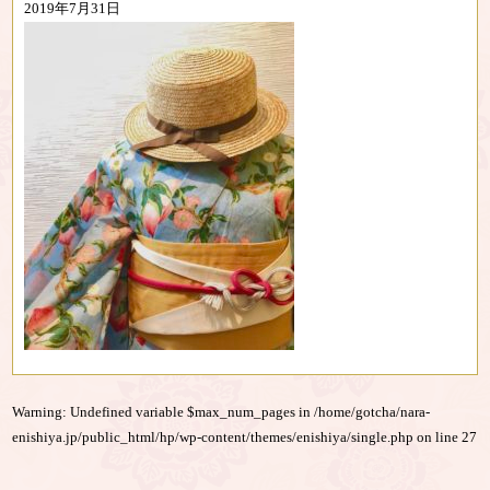
2019年7月31日
Warning
: Undefined variable $max_num_pages in
/home/gotcha/nara-
enishiya.jp/public_html/hp/wp-content/themes/enishiya/single.php
on line
27