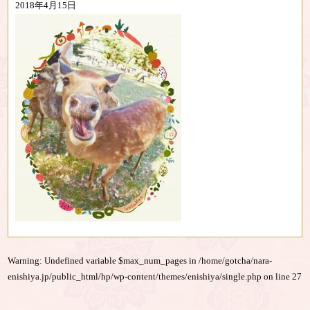
2018年4月15日
Warning
: Undefined variable $max_num_pages in
/home/gotcha/nara-
enishiya.jp/public_html/hp/wp-content/themes/enishiya/single.php
on line
27