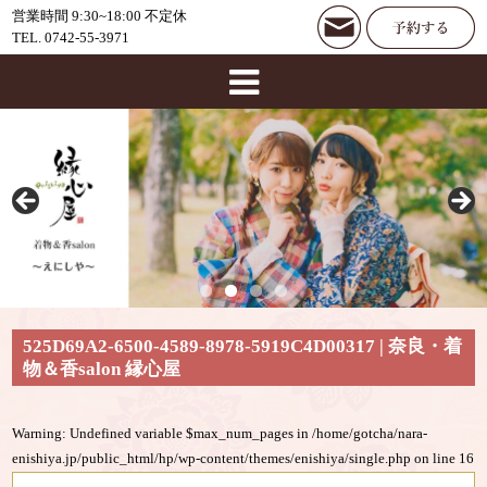
営業時間 9:30~18:00 不定休
TEL. 0742-55-3971
525D69A2-6500-4589-8978-5919C4D00317 | 奈良・着
物＆香salon 縁心屋
Warning
: Undefined variable $max_num_pages in
/home/gotcha/nara-
enishiya.jp/public_html/hp/wp-content/themes/enishiya/single.php
on line
16