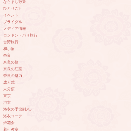
ならまち散策
ひとりごと
イベント
ブライダル
メディア情報
ロンドン・パリ旅行
台湾旅行‼︎
和小物
奈良
奈良の桜
奈良の紅葉
奈良の魅力
成人式
未分類
東京
浴衣
浴衣の季節到来♪
浴衣コーデ
燈花会
着付教室