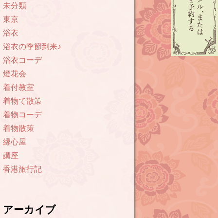
未分類
東京
浴衣
浴衣の季節到来♪
浴衣コーデ
燈花会
着付教室
着物で散策
着物コーデ
着物散策
縁心屋
講座
香港旅行記
アーカイブ