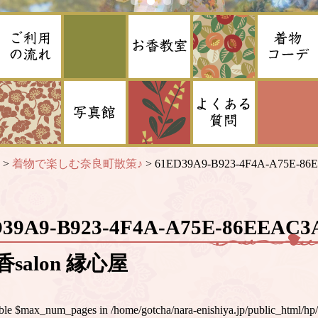
>
着物で楽しむ奈良町散策♪
>
61ED39A9-B923-4F4A-A75E-8
D39A9-B923-4F4A-A75E-86EEAC
salon 縁心屋
iable $max_num_pages in
/home/gotcha/nara-enishiya.jp/public_html/hp