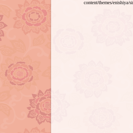
content/themes/enishiya/s