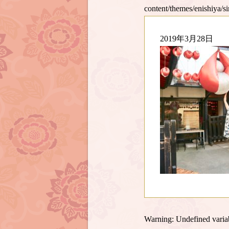
content/themes/enishiya/s
2019年3月28日
Warning
: Undefined var