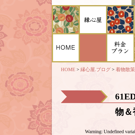
HOME
>
縁心屋.ブログ
>
着物散策
61E
物＆香
Warning
: Undefined var