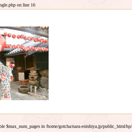
ingle.php
on line
16
iable $max_num_pages in
/home/gotcha/nara-enishiya.jp/public_html/hp