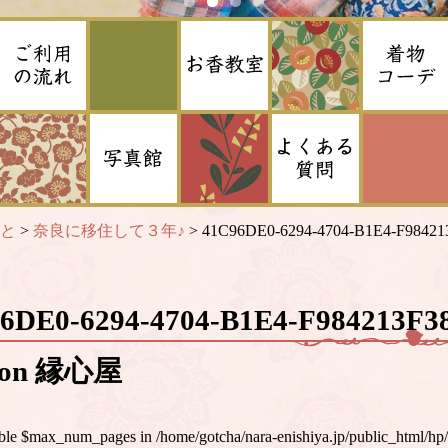
と
>
奈良に移住して３年♪
>
41C96DE0-6294-4704-B1E4-F98421
96DE0-6294-4704-B1E4-F984213
lon 縁心屋
iable $max_num_pages in
/home/gotcha/nara-enishiya.jp/public_html/hp