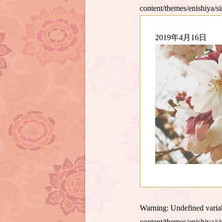
content/themes/enishiya/s
2019年4月16日
Warning
: Undefined var
content/themes/enishiya/s