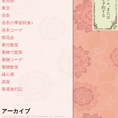
未分類
東京
浴衣
浴衣の季節到来♪
浴衣コーデ
燈花会
着付教室
着物で散策
着物コーデ
着物散策
縁心屋
講座
香港旅行記
アーカイブ