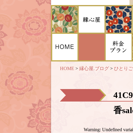
HOME
>
縁心屋.ブログ
>
ひとりご
41C
香sa
Warning
: Undefined var