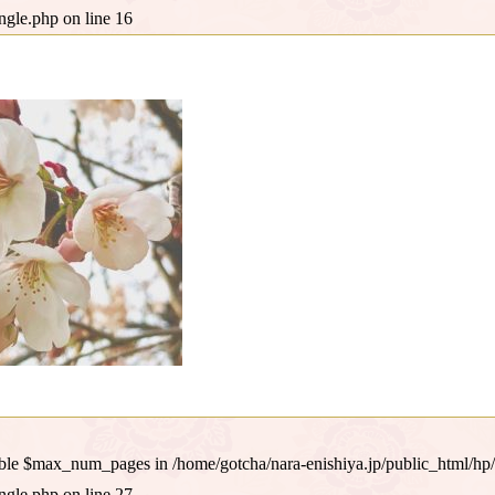
ingle.php
on line
16
iable $max_num_pages in
/home/gotcha/nara-enishiya.jp/public_html/hp
ingle.php
on line
27