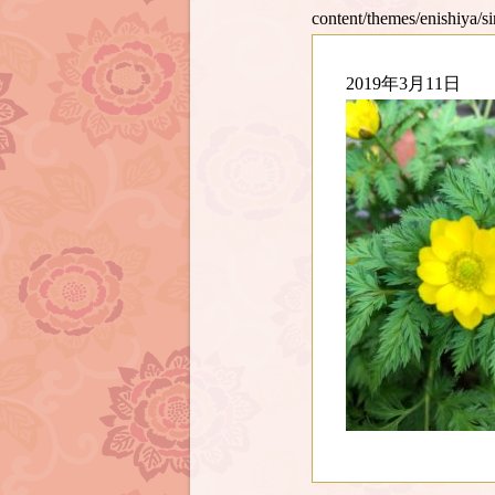
content/themes/enishiya/s
2019年3月11日