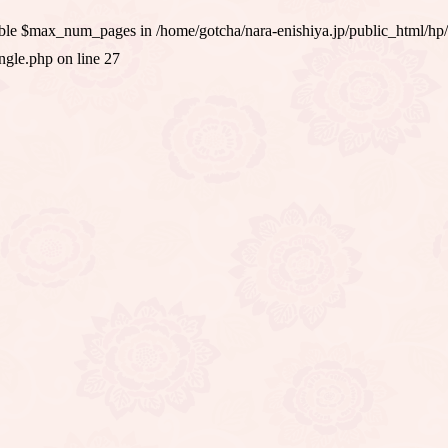
iable $max_num_pages in
/home/gotcha/nara-enishiya.jp/public_html/hp
ingle.php
on line
27