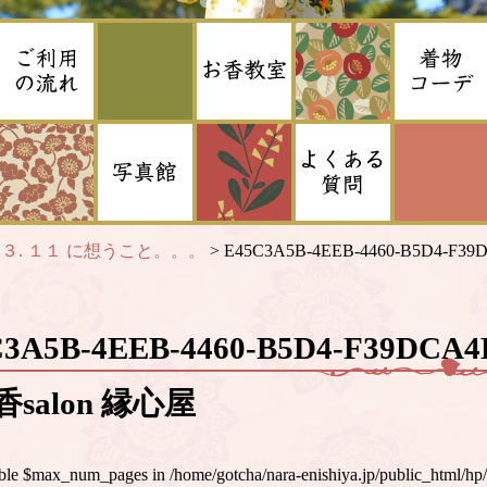
>
３. １１ に想うこと。。。
>
E45C3A5B-4EEB-4460-B5D4-F3
C3A5B-4EEB-4460-B5D4-F39DC
salon 縁心屋
iable $max_num_pages in
/home/gotcha/nara-enishiya.jp/public_html/hp