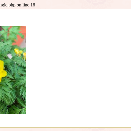
ingle.php
on line
16