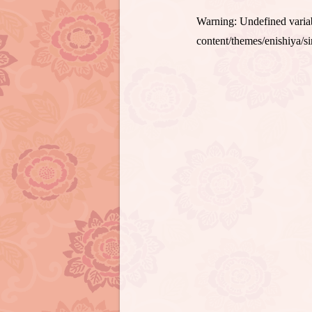
Warning
: Undefined var
content/themes/enishiya/s