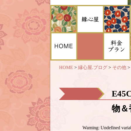
HOME
>
縁心屋.ブログ
>
その他
E45
物＆香
Warning
: Undefined var