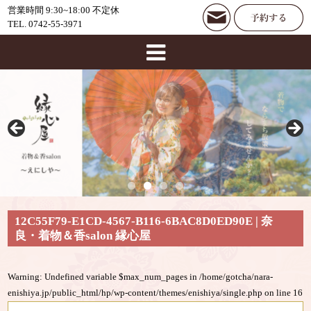
営業時間 9:30~18:00 不定休
TEL. 0742-55-3971
12C55F79-E1CD-4567-B116-6BAC8D0ED90E | 奈
良・着物＆香salon 縁心屋
Warning
: Undefined variable $max_num_pages in
/home/gotcha/nara-
enishiya.jp/public_html/hp/wp-content/themes/enishiya/single.php
on line
16