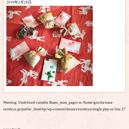
2019年2月28日
Warning
: Undefined variable $max_num_pages in
/home/gotcha/nara-
enishiya.jp/public_html/hp/wp-content/themes/enishiya/single.php
on line
27