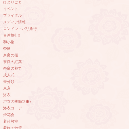
ひとりごと
イベント
ブライダル
メディア情報
ロンドン・パリ旅行
台湾旅行‼︎
和小物
奈良
奈良の桜
奈良の紅葉
奈良の魅力
成人式
未分類
東京
浴衣
浴衣の季節到来♪
浴衣コーデ
燈花会
着付教室
着物で散策