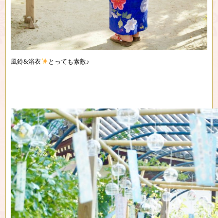
風鈴&浴衣
とっても素敵♪