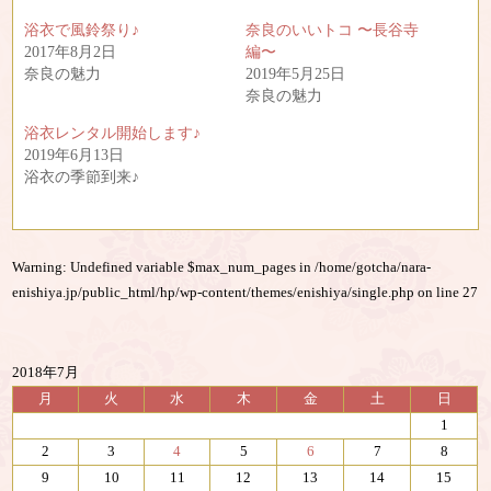
i
で
t
共
浴衣で風鈴祭り♪
奈良のいいトコ 〜長谷寺
t
有
e
す
2017年8月2日
編〜
r
る
奈良の魅力
2019年5月25日
で
に
共
は
奈良の魅力
有
ク
(
リ
浴衣レンタル開始します♪
新
ッ
し
ク
2019年6月13日
い
し
浴衣の季節到来♪
ウ
て
ィ
く
ン
だ
ド
さ
ウ
い
で
(
開
新
Warning
: Undefined variable $max_num_pages in
/home/gotcha/nara-
き
し
enishiya.jp/public_html/hp/wp-content/themes/enishiya/single.php
on line
27
ま
い
す
ウ
)
ィ
ン
ド
ウ
2018年7月
で
開
月
火
水
木
金
土
日
き
ま
1
す
)
2
3
4
5
6
7
8
9
10
11
12
13
14
15