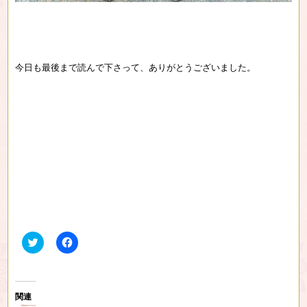
今日も最後まで読んで下さって、ありがとうございました。
ク
F
リ
a
ッ
c
ク
e
し
b
て
o
T
o
関連
w
k