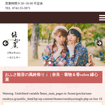
営業時間 9:30~18:00 不定休
TEL. 0742-55-3971
おふさ観音の風鈴祭り
| 奈良・着物＆香salon 縁心
屋
Warning
: Undefined variable $max_num_pages in
/home/gotcha/nara-
enishiya.jp/public_html/hp/wp-content/themes/enishiya/single.php
on line
16