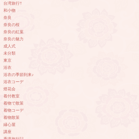
台湾旅行‼︎
和小物
奈良
奈良の桜
奈良の紅葉
奈良の魅力
成人式
未分類
東京
浴衣
浴衣の季節到来♪
浴衣コーデ
燈花会
着付教室
着物で散策
着物コーデ
着物散策
縁心屋
講座
香港旅行記