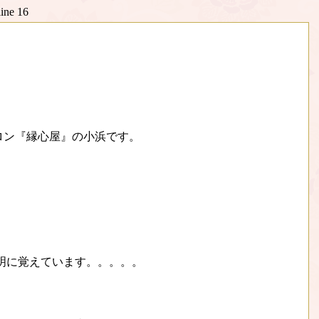
line
16
ロン『縁心屋』の小浜です。
明に覚えています。。。。。