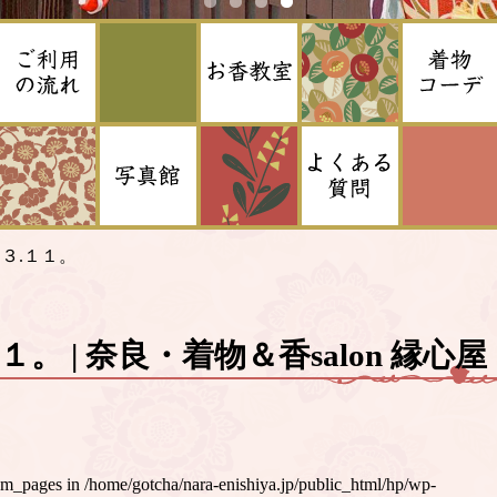
>
３.１１。
１。 | 奈良・着物＆香salon 縁心屋
um_pages in
/home/gotcha/nara-enishiya.jp/public_html/hp/wp-