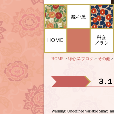
HOME
>
縁心屋.ブログ
>
その他
３.１
Warning
: Undefined variable $max_n