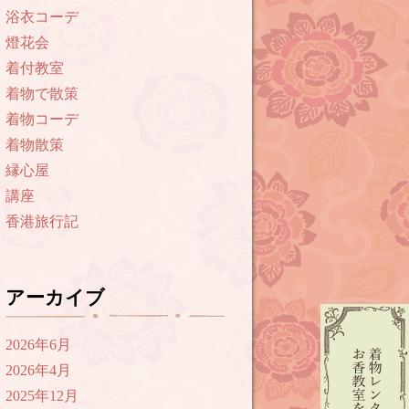
浴衣コーデ
燈花会
着付教室
着物で散策
着物コーデ
着物散策
縁心屋
講座
香港旅行記
アーカイブ
2026年6月
2026年4月
2025年12月