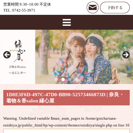
営業時間 9:30~18:00 不定休
TEL. 0742-55-3971
1D0E3F6D-497C-47D0-BB90-52573466873D | 奈良・
着物＆香salon 縁心屋
Warning
: Undefined variable $max_num_pages in
/home/gotcha/nara-
enishiya.jp/public_html/hp/wp-content/themes/enishiya/single.php
on line
16