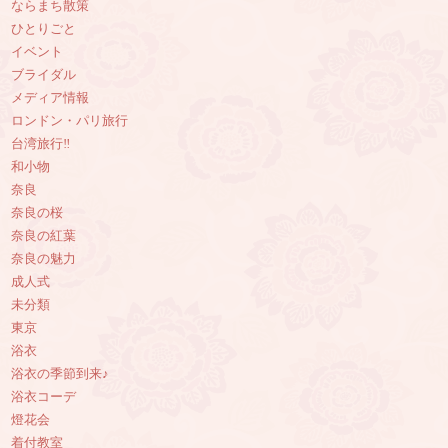
ならまち散策
ひとりごと
イベント
ブライダル
メディア情報
ロンドン・パリ旅行
台湾旅行‼︎
和小物
奈良
奈良の桜
奈良の紅葉
奈良の魅力
成人式
未分類
東京
浴衣
浴衣の季節到来♪
浴衣コーデ
燈花会
着付教室