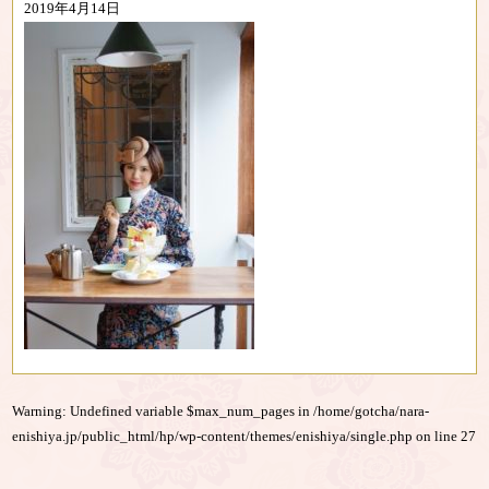
2019年4月14日
Warning
: Undefined variable $max_num_pages in
/home/gotcha/nara-
enishiya.jp/public_html/hp/wp-content/themes/enishiya/single.php
on line
27