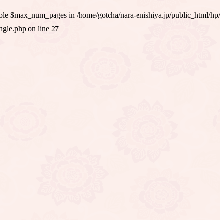
iable $max_num_pages in
/home/gotcha/nara-enishiya.jp/public_html/hp
ingle.php
on line
27