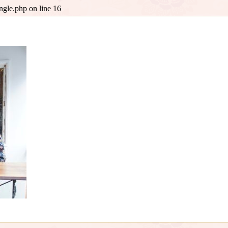
ingle.php
on line
16