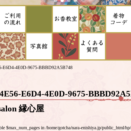
6-E6D4-4E0D-9675-BBBD92A5B748
94E56-E6D4-4E0D-9675-BBBD92
alon 縁心屋
iable $max_num_pages in
/home/gotcha/nara-enishiya.jp/public_html/hp