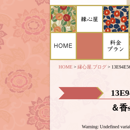
HOME
>
縁心屋.ブログ
>
13E94E5
13E
＆香s
Warning
: Undefined var