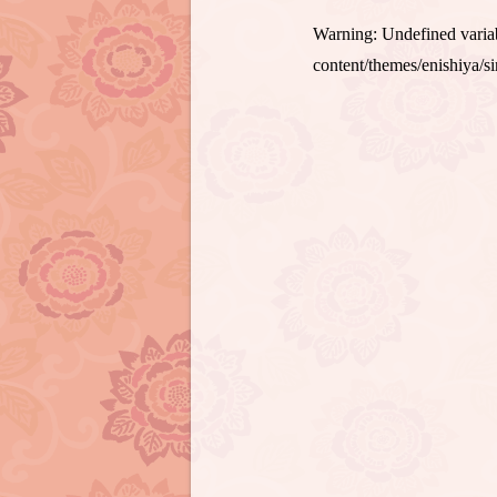
Warning
: Undefined var
content/themes/enishiya/s