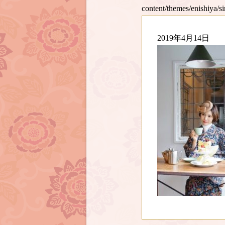
content/themes/enishiya/s
2019年4月14日