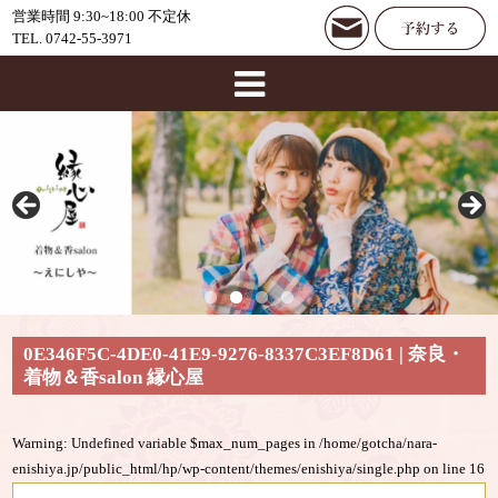
営業時間 9:30~18:00 不定休
TEL. 0742-55-3971
0E346F5C-4DE0-41E9-9276-8337C3EF8D61 | 奈良・
着物＆香salon 縁心屋
Warning
: Undefined variable $max_num_pages in
/home/gotcha/nara-
enishiya.jp/public_html/hp/wp-content/themes/enishiya/single.php
on line
16