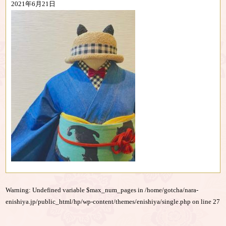
2021年6月21日
Warning
: Undefined variable $max_num_pages in
/home/gotcha/nara-
enishiya.jp/public_html/hp/wp-content/themes/enishiya/single.php
on line
27