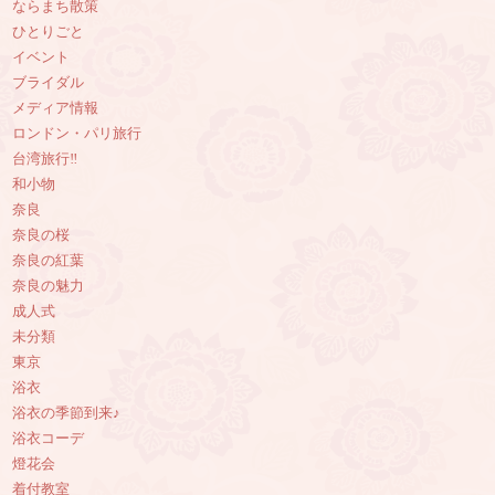
ならまち散策
ひとりごと
イベント
ブライダル
メディア情報
ロンドン・パリ旅行
台湾旅行‼︎
和小物
奈良
奈良の桜
奈良の紅葉
奈良の魅力
成人式
未分類
東京
浴衣
浴衣の季節到来♪
浴衣コーデ
燈花会
着付教室