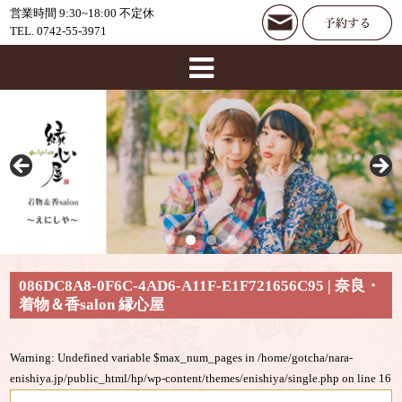
営業時間 9:30~18:00 不定休
TEL. 0742-55-3971
086DC8A8-0F6C-4AD6-A11F-E1F721656C95 | 奈良・
着物＆香salon 縁心屋
Warning
: Undefined variable $max_num_pages in
/home/gotcha/nara-
enishiya.jp/public_html/hp/wp-content/themes/enishiya/single.php
on line
16