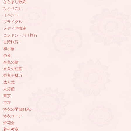
ならまち散策
ひとりごと
イベント
ブライダル
メディア情報
ロンドン・パリ旅行
台湾旅行‼︎
和小物
奈良
奈良の桜
奈良の紅葉
奈良の魅力
成人式
未分類
東京
浴衣
浴衣の季節到来♪
浴衣コーデ
燈花会
着付教室