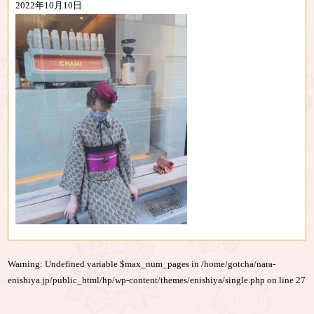
2022年10月10日
Warning
: Undefined variable $max_num_pages in
/home/gotcha/nara-
enishiya.jp/public_html/hp/wp-content/themes/enishiya/single.php
on line
27