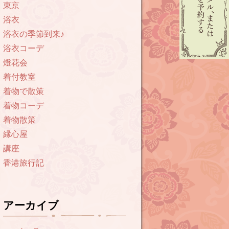
東京
浴衣
浴衣の季節到来♪
浴衣コーデ
燈花会
着付教室
着物で散策
着物コーデ
着物散策
縁心屋
講座
香港旅行記
アーカイブ