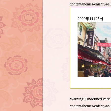
content/themes/enishiya/s
2020年1月25日
Warning
: Undefined var
content/themes/enishiya/s