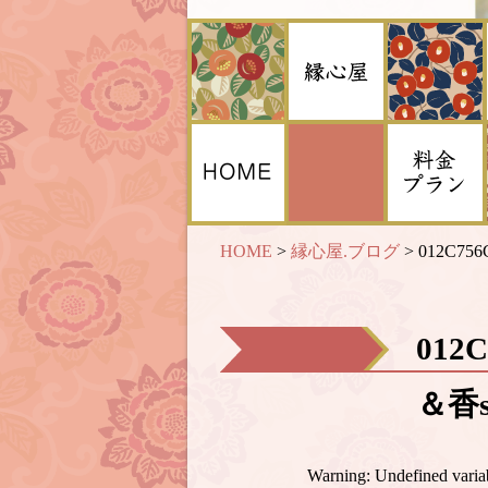
HOME
>
縁心屋.ブログ
>
012C756
012
＆香s
Warning
: Undefined var