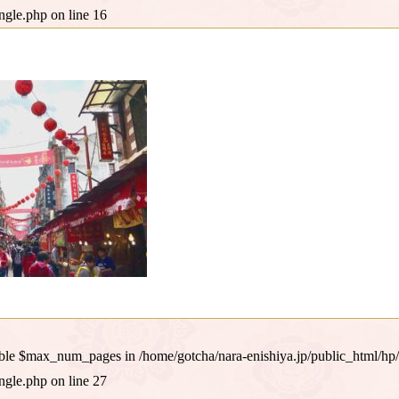
ingle.php
on line
16
iable $max_num_pages in
/home/gotcha/nara-enishiya.jp/public_html/hp
ingle.php
on line
27