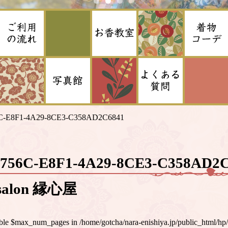
C-E8F1-4A29-8CE3-C358AD2C6841
C756C-E8F1-4A29-8CE3-C358AD
alon 縁心屋
iable $max_num_pages in
/home/gotcha/nara-enishiya.jp/public_html/hp