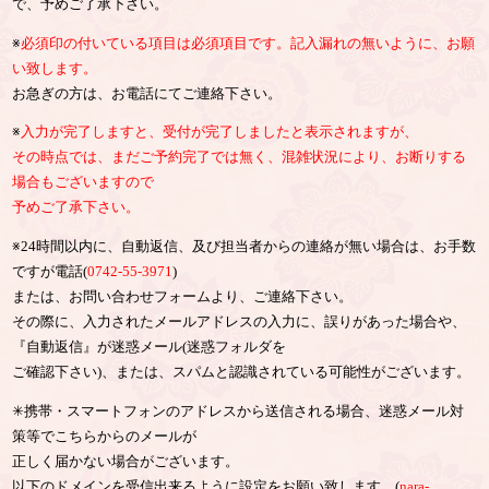
で、予めご了承下さい。
※
必須印の付いている項目は必須項目です。記入漏れの無いように、お願
い致します。
お急ぎの方は、お電話にてご連絡下さい。
※
入力が完了しますと、受付が完了しましたと表示されますが、
その時点では、まだご予約完了では無く、混雑状況により、お断りする
場合もございますので
予めご了承下さい。
※24時間以内に、自動返信、及び担当者からの連絡が無い場合は、お手数
ですが電話(
0742-55-3971
)
または、お問い合わせフォームより、ご連絡下さい。
その際に、入力されたメールアドレスの入力に、誤りがあった場合や、
『自動返信』が迷惑メール(迷惑フォルダを
ご確認下さい)、または、スパムと認識されている可能性がございます。
✳︎携帯・スマートフォンのアドレスから送信される場合、迷惑メール対
策等でこちらからのメールが
正しく届かない場合がございます。
以下のドメインを受信出来るように設定をお願い致します。(
nara-