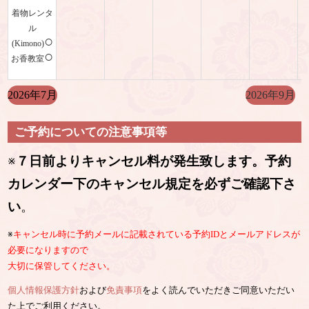
着物レンタ
ル
○
(Kimono)
○
お香教室
2026年7月
2026年9月
ご予約についての注意事項等
※
７日前よりキャンセル料が発生致します。予約
カレンダー下のキャンセル規定を必ずご確認下さ
い
。
※
キャンセル時に予約メールに記載されている予約IDとメールアドレスが
必要になりますので
大切に保管してください。
個人情報保護方針
および
免責事項
をよく読んでいただきご同意いただい
た上でご利用ください。