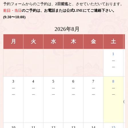
予約フォームからのご予約は、
2日前迄
と、させていただいております。
前日・当日
のご予約は、お電話または公式LINEにてご連絡下さい。
(9:30〜18:00)
2026年8月
月
火
水
木
金
土
1
－
－
3
4
5
6
7
8
－
－
－
－
－
－
－
－
－
－
－
－
(K
10
11
12
13
14
15