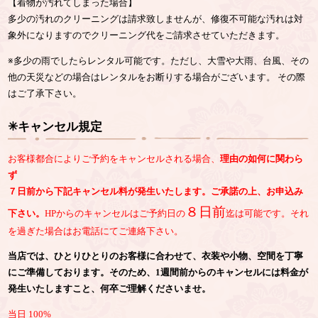
【着物が汚れてしまった場合】
多少の汚れのクリーニングは請求致しませんが、修復不可能な汚れは対
象外になりますのでクリーニング代をご請求させていただきます。
※多少の雨でしたらレンタル可能です。ただし、大雪や大雨、台風、その
他の天災などの場合はレンタルをお断りする場合がございます。 その際
はご了承下さい。
✳︎キャンセル規定
お客様都合によりご予約をキャンセルされる場合、
理由の如何に関わら
ず
７日前から下記キャンセル料が発生いたします。ご承諾の上、お申込み
８日前
下さい。
HPからのキャンセルはご予約日の
迄は可能です。それ
を過ぎた場合はお電話にてご連絡下さい。
当店では、ひとりひとりのお客様に合わせて、衣装や小物、空間を丁寧
にご準備しております。そのため、1週間前からのキャンセルには料金が
発生いたしますこと、何卒ご理解くださいませ。
当日 100%