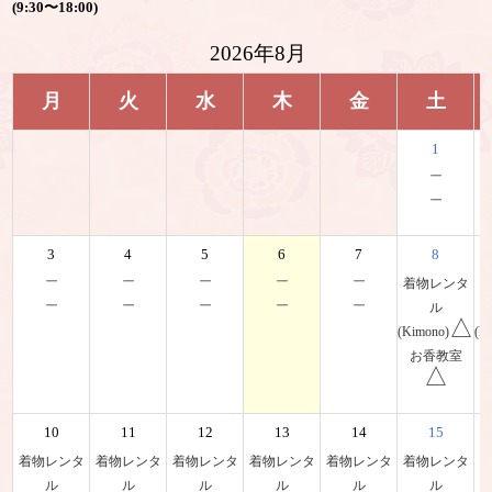
(9:30〜18:00)
2026年8月
月
火
水
木
金
土
1
－
－
3
4
5
6
7
8
－
－
－
－
－
着物レンタ
－
－
－
－
－
ル
△
(Kimono)
(K
お香教室
△
10
11
12
13
14
15
着物レンタ
着物レンタ
着物レンタ
着物レンタ
着物レンタ
着物レンタ
ル
ル
ル
ル
ル
ル