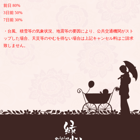
前日 80%
3日前 50%
7日前 30%
・台風、積雪等の気象状況、地震等の要因により、公共交通機関がスト
ップした場合、天災等のやむを得ない場合は上記キャンセル料はご請求
致しません。