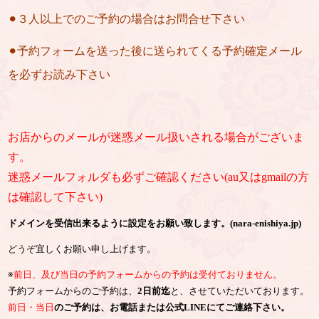
⚫︎３人以上でのご予約の場合はお問合せ下さい
⚫︎予約フォームを送った後に送られてくる予約確定メール
を必ずお読み下さい
お店からのメールが迷惑メール扱いされる場合がございま
す。
迷惑メールフォルダも必ずご確認ください(au又はgmailの方
は確認して下さい)
ドメインを受信出来るように設定をお願い致します。(nara-enishiya.jp)
どうぞ宜しくお願い申し上げます。
※
前日、及び当日の予約フォームからの予約は受付ておりません。
予約フォームからのご予約は、
2日前迄
と、させていただいております。
前日・当日
のご予約は、お電話または公式LINEにてご連絡下さい。