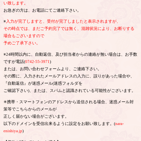
い致します。
お急ぎの方は、お電話にてご連絡下さい。
※
入力が完了しますと、受付が完了しましたと表示されますが、
その時点では、まだご予約完了では無く、混雑状況により、お断りする
場合もございますので
予めご了承下さい。
※24時間以内に、自動返信、及び担当者からの連絡が無い場合は、お手数
ですが電話(
0742-55-3971
)
または、お問い合わせフォームより、ご連絡下さい。
その際に、入力されたメールアドレスの入力に、誤りがあった場合や、
『自動返信』が迷惑メール(迷惑フォルダを
ご確認下さい)、または、スパムと認識されている可能性がございます。
✳︎携帯・スマートフォンのアドレスから送信される場合、迷惑メール対
策等でこちらからのメールが
正しく届かない場合がございます。
以下のドメインを受信出来るように設定をお願い致します。(
nara-
enishiya.jp
)