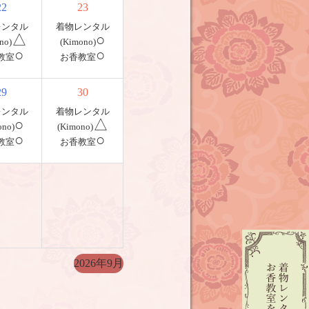
22
23
レンタル
着物レンタル
△
○
no)
(Kimono)
○
○
教室
お香教室
29
30
レンタル
着物レンタル
○
△
ono)
(Kimono)
○
○
教室
お香教室
2026年9月