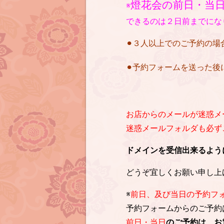
燈花会の前日・当
※
できるのは２日前までにな
⚫︎３人以上でのご予約の
⚫︎予約フォームを送った
お店からのメールが迷惑メ
迷惑メールフォルダも必ずご確
ドメインを受信出来るように設定を
どうぞ宜しくお願い申し上
※
前日、及び当日の予約フ
予約フォームからのご予約
前日・当日
のご予約は、お電話