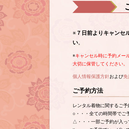
※
７日前よりキャンセ
い
。
※
キャンセル時に予約メー
大切に保管してください。
個人情報保護方針
および
免
ご予約方法
レンタル着物に関するご予
○・・・全ての時間帯でご
△・・・一部ご予約が入っ