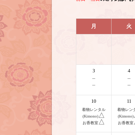
月
火
3
4
－
－
－
－
10
11
着物レンタル
着物レン
△
(Kimono)
(Kimono)
△
お香教室
お香教室