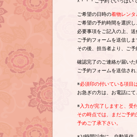
☓・・・ご予約でいっぱい
ご希望の日時の
着物レンタ
ご希望の予約時間を選択し
必要事項をご記入の上、送
ご予約フォームを送信しま
その後、担当者より、ご予
確認完了のご連絡が届いた
ご予約フォームを送信され
※
必須印の付いている項目
お急ぎの方は、お電話にて
※
入力が完了しますと、受
その時点では、まだご予約
予めご了承下さい。
※24時間以内に、自動返