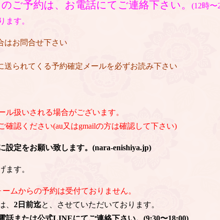
日のご予約は、お電話にてご連絡下さい。
(12時
ります。
場合はお問合せ下さい
後に送られてくる予約確定メールを必ずお読み下さい
ール扱いされる場合がございます。
認ください(au又はgmailの方は確認して下さい)
お願い致します。(nara-enishiya.jp)
げます。
ォームからの予約は受付ておりません。
は、
2日前迄
と、させていただいております。
または公式LINEにてご連絡下さい。(9:30〜18:00)