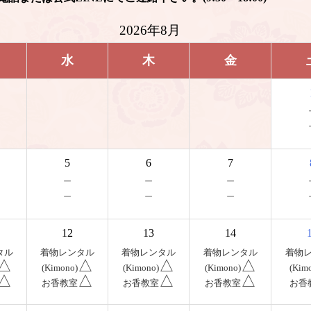
2026年8月
水
木
金
5
6
7
－
－
－
－
－
－
12
13
14
タル
着物レンタル
着物レンタル
着物レンタル
着物
△
△
△
△
(Kimono)
(Kimono)
(Kimono)
(Kim
△
△
△
△
お香教室
お香教室
お香教室
お香