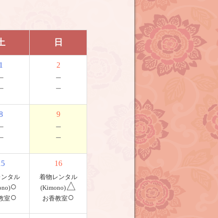
土
日
1
2
－
－
－
－
8
9
－
－
－
－
15
16
レンタル
着物レンタル
○
△
ono)
(Kimono)
○
○
教室
お香教室