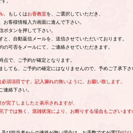
です。
ル
、もしくは
お香教室
を、ご選択していただき、
、お客様情報入力画面に進んで下さい。
信ボタンを押して下さい。
すと、自動返信メールを、送信させていただいております。
約の可否をメールにて、ご連絡させていただきます。
時点で、ご予約が確定となります。
ましても、ご予約の確定にはなりませんので、予めご了承下さ
は必須項目です。記入漏れの無いように、お願い致します。
ご連絡下さい。
付が完了しましたと表示されますが、
完了では無く、混雑状況により、お断りする場合もございます
信、及び担当者からの連絡が無い場合は、お手数ですが電話(
0742-