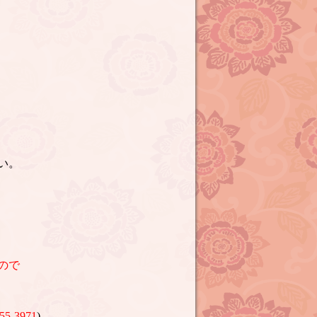
い。
ので
55-3971
)