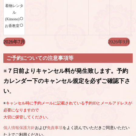
着物レンタ
ル
○
(Kimono)
○
お香教室
2026年7月
2026年9月
ご予約についての注意事項等
※
７日前よりキャンセル料が発生致します。予約
カレンダー下のキャンセル規定を必ずご確認下さ
い
。
※
キャンセル時に予約メールに記載されている予約IDとメールアドレスが
必要になりますので
大切に保管してください。
個人情報保護方針
および
免責事項
をよく読んでいただきご同意いただい
た上でご利用ください。