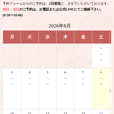
予約フォームからのご予約は、
2日前迄
と、させていただいております。
前日・当日
のご予約は、お電話または公式LINEにてご連絡下さい。
(9:30〜18:00)
2026年8月
月
火
水
木
金
土
1
－
－
3
4
5
6
7
8
－
－
－
－
－
－
－
－
－
－
－
－
(K
10
11
12
13
14
15