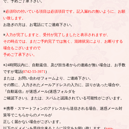
で、予めご了承下さい。
※
必須印の付いている項目は必須項目です。記入漏れの無いように、お願
い致します。
お急ぎの方は、お電話にてご連絡下さい。
※
入力が完了しますと、受付が完了しましたと表示されますが、
その時点では、まだご予約完了では無く、混雑状況により、お断りする
場合もございますので
予めご了承下さい。
※24時間以内に、自動返信、及び担当者からの連絡が無い場合は、お手数
ですが電話(
0742-55-3971
)
または、お問い合わせフォームより、ご連絡下さい。
その際に、入力されたメールアドレスの入力に、誤りがあった場合や、
『自動返信』が迷惑メール(迷惑フォルダを
ご確認下さい)、または、スパムと認識されている可能性がございます。
✳︎携帯・スマートフォンのアドレスから送信される場合、迷惑メール対
策等でこちらからのメールが
正しく届かない場合がございます。
以下のドメインを受信出来るように設定をお願い致します。(
nara-